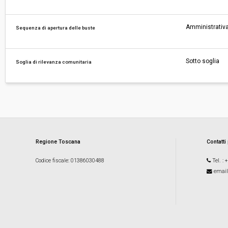
Amministrativa
Sequenza di apertura delle buste
Sotto soglia
Soglia di rilevanza comunitaria
Regione Toscana
Contatti
Codice fiscale
: 01386030488
Tel.
: 
email