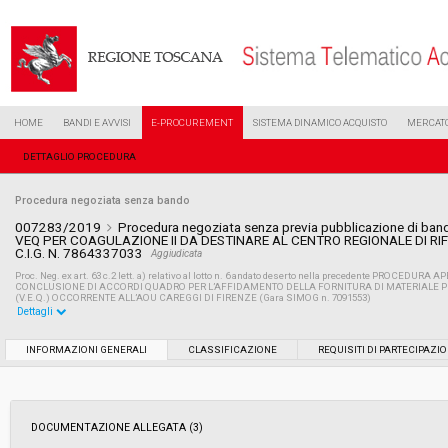
HOME
BANDI E AVVISI
E-PROCUREMENT
SISTEMA DINAMICO ACQUISTO
MERCATO
DETTAGLIO PROCEDURA
Procedura negoziata senza bando
007283/2019
Procedura negoziata senza previa pubblicazione di ba
VEQ PER COAGULAZIONE II DA DESTINARE AL CENTRO REGIONALE DI RIF
C.I.G. N. 7864337033
Aggiudicata
Proc. Neg. ex art. 63 c.2 lett. a) relativo al lotto n. 6 andato deserto nella precedente PROCE
CONCLUSIONE DI ACCORDI QUADRO PER L’AFFIDAMENTO DELLA FORNITURA DI MATERIALE PE
(V.E.Q.) OCCORRENTE ALL’AOU CAREGGI DI FIRENZE (Gara SIMOG n. 7091553)
Dettagli
Settore:
Ordinario
INFORMAZIONI GENERALI
CLASSIFICAZIONE
REQUISITI DI PARTECIPAZI
Tipo di contratto:
Forniture
DOCUMENTAZIONE ALLEGATA (3)
Data pubblicazione:
05/04/2019 15:00