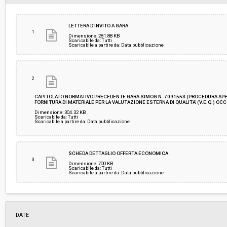
Svolgimento:
Gara in busta chiusa
LETTERA D'INVITO A GARA
1
Dimensione: 281.88 KB
Scaricabile da: Tutti
Scaricabile a partire da: Data pubblicazione
Responsabile attuale:
ESTAR - ENTE DI SUPPORTO TECNICO AMMINI
REGIONALE - UOC FARMACI E DIAGNOSTICI
2
CAPITOLATO NORMATIVO PRECEDENTE GARA SIMOG N. 7091553 (PROCEDURA APER
FORNITURA DI MATERIALE PER LA VALUTAZIONE ESTERNA DI QUALITA’ (V.E.Q.) OC
Dimensione: 304.32 KB
Scaricabile da: Tutti
Scaricabile a partire da: Data pubblicazione
SCHEDA DETTAGLIO OFFERTA ECONOMICA
3
Dimensione: 700 KB
Scaricabile da: Tutti
Scaricabile a partire da: Data pubblicazione
DATE