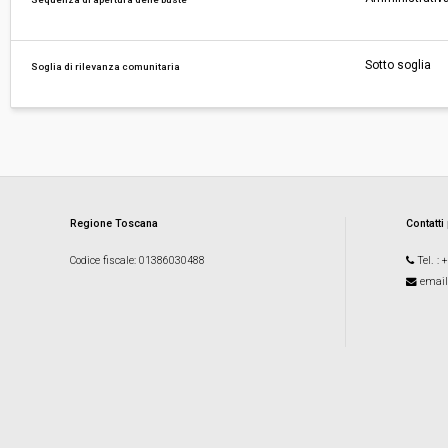
Sotto soglia
Soglia di rilevanza comunitaria
Regione Toscana
Contatti
Codice fiscale
: 01386030488
Tel.
: 
email