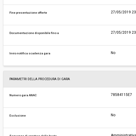
27/05/2019 23
Fine presentazione offerte
27/05/2019 23
Documentazione disponibile fino a
No
Invio notifica scadenza gara
PARAMETRI DELLA PROCEDURA DI GARA
78584115E7
Numero gara ANAC
No
Esclusione
Amministrativa
Sequenza di apertura delle buste