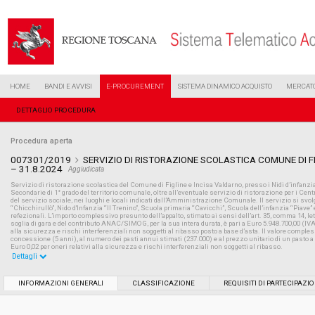
HOME
BANDI E AVVISI
E-PROCUREMENT
SISTEMA DINAMICO ACQUISTO
MERCATO
DETTAGLIO PROCEDURA
Procedura aperta
007301/2019
SERVIZIO DI RISTORAZIONE SCOLASTICA COMUNE DI FI
– 31.8.2024
Aggiudicata
Servizio di ristorazione scolastica del Comune di Figline e Incisa Valdarno, presso i Nidi d’infanzi
Secondarie di 1° grado del territorio comunale, oltre all’eventuale servizio di ristorazione per i Centr
del servizio sociale, nei luoghi e locali indicati dall’Amministrazione Comunale. Il servizio si svol
“Chicchirullò”, Nido d'Infanzia “Il Trenino”, Scuola primaria “Cavicchi”, Scuola dell’infanzia “Piave”
refezionali. L’importo complessivo presunto dell’appalto, stimato ai sensi dell’art. 35, comma 14, lette
soglia di gara e del contributo ANAC/SIMOG, per la sua intera durata, è pari a Euro 5.948.700,00 (IVA 
alla sicurezza e rischi interferenziali non soggetti al ribasso posto a base d’asta. Il valore complessi
concessione (5 anni), al numero dei pasti annui stimati (237.000) e al prezzo unitario di un pasto a 
Euro 0,02 per oneri relativi alla sicurezza e rischi interferenziali non soggetti al ribasso.
Dettagli
Settore:
Ordinario
INFORMAZIONI GENERALI
CLASSIFICAZIONE
REQUISITI DI PARTECIPAZI
Tipo di contratto:
Servizi