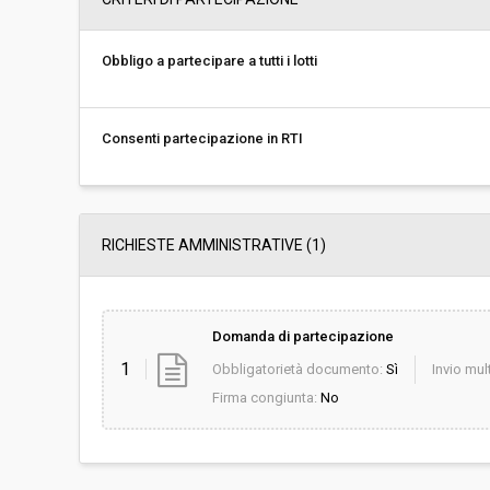
Svolgimento:
Gara in busta chiu
Obbligo a partecipare a tutti i lotti
Responsabile attuale:
UNIONE DEI COMUN
VINCOLO IDROGEOL
CULTURA E SVILU
Consenti partecipazione in RTI
RICHIESTE AMMINISTRATIVE
(1)
Domanda di partecipazione
1
Obbligatorietà documento:
Sì
Invio mult
Firma congiunta:
No