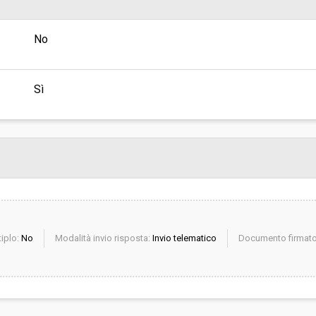
sa
Valore stimato della procedura:
No
I MEDIA VALLE DEL SERCHIO -
OGICO - PROTEZIONE CIVILE -
PPO ECONOMICO
Sì
iplo:
No
Modalità invio risposta:
Invio telematico
Documento firmato 