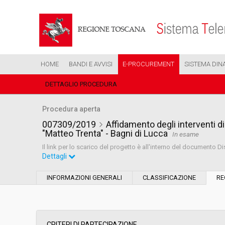
HOME
BANDI E AVVISI
E-PROCUREMENT
SISTEMA DIN
DETTAGLIO PROCEDURA
Procedura aperta
007309/2019
Affidamento degli interventi 
"Matteo Trenta" - Bagni di Lucca
In esame
Il link per lo scarico del progetto è all'interno del documento Di
Dettagli
Settore:
Ordinario
INFORMAZIONI GENERALI
CLASSIFICAZIONE
RE
Tipo di contratto:
Lavori
Data pubblicazione:
05/04/2019 13:04
CRITERI DI PARTECIPAZIONE