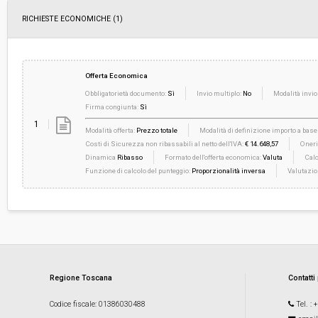
RICHIESTE ECONOMICHE
(1)
Offerta Economica
Obbligatorietà documento:
Sì
Invio multiplo:
No
Modalità invio
Firma congiunta:
Sì
1
Modalità offerta:
Prezzo totale
Modalità di definizione importo a base 
Costi di Sicurezza non ribassabili al netto dell'IVA:
€ 14.648,57
Oneri
Dinamica
Ribasso
Formato dell'offerta economica:
Valuta
Calc
Funzione di calcolo del punteggio:
Proporzionalità inversa
Valutazio
Regione Toscana
Contatti
Codice fiscale
: 01386030488
Tel.
: 