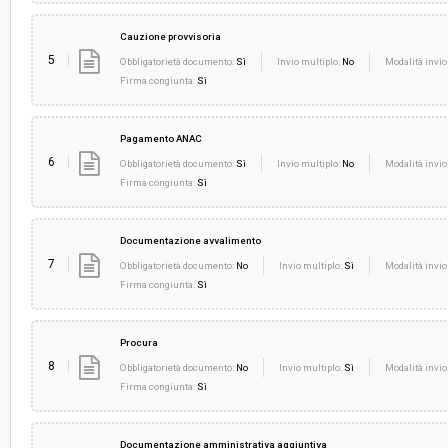
Cauzione provvisoria
5
Obbligatorietà documento:
Sì
Invio multiplo:
No
Modalità invio
Firma congiunta:
Sì
Pagamento ANAC
6
Obbligatorietà documento:
Sì
Invio multiplo:
No
Modalità invio
Firma congiunta:
Sì
Documentazione avvalimento
7
Obbligatorietà documento:
No
Invio multiplo:
Sì
Modalità invio
Firma congiunta:
Sì
Procura
8
Obbligatorietà documento:
No
Invio multiplo:
Sì
Modalità invio
Firma congiunta:
Sì
Documentazione amministrativa aggiuntiva