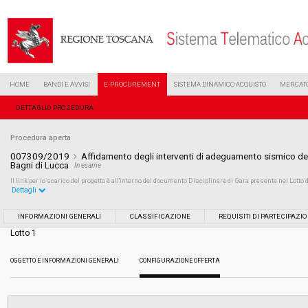
HOME
BANDI E AVVISI
E-PROCUREMENT
SISTEMA DINAMICO ACQUISTO
MERCATO
DETTAGLIO PROCEDURA
Procedura aperta
007309/2019
Affidamento degli interventi di adeguamento sismico del
Bagni di Lucca
In esame
Il link per lo scarico del progetto è all'interno del documento Disciplinare di Gara presente nel Lotto d
Dettagli
Settore:
Ordinario
INFORMAZIONI GENERALI
CLASSIFICAZIONE
REQUISITI DI PARTECIPAZI
Lotto 1
Tipo di contratto:
Lavori
OGGETTO E INFORMAZIONI GENERALI
CONFIGURAZIONE OFFERTA
Data pubblicazione:
05/04/2019 13:04