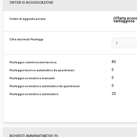
Svolgimento:
Gara in busta chiusa
CRITERI DI AGGIUDICAZIONE
Responsabile attuale:
UNIONE DEI COMUNI MEDIA VALLE DEL SERCH
Offerta eco
Criteri di aggiudicazione
vantaggiosa
VINCOLO IDROGEOLOGICO - PROTEZIONE CIVIL
E SVILUPPO ECONOMICO
Cifre decimali Punteggi
80
Punteggio commissione tecnica
0
Punteggio tecnico automatico da questionari
0
Punteggio economico manuale
0
Punteggio economico automatico da questionari
20
Punteggio economico automatico
RICHIESTE AMMINISTRATIVE
(9)