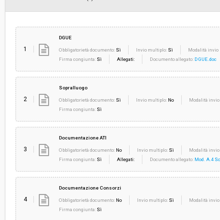
DGUE
1
Obbligatorietà documento:
Sì
Invio multiplo:
Sì
Modalità invio 
Firma congiunta:
Sì
Allegati:
Documento allegato:
DGUE.doc
Sopralluogo
2
Obbligatorietà documento:
Sì
Invio multiplo:
No
Modalità invio
Firma congiunta:
Sì
Documentazione ATI
3
Obbligatorietà documento:
No
Invio multiplo:
Sì
Modalità invio
Firma congiunta:
Sì
Allegati:
Documento allegato:
Mod. A.4 Sc
Documentazione Consorzi
4
Obbligatorietà documento:
No
Invio multiplo:
Sì
Modalità invio
Firma congiunta:
Sì