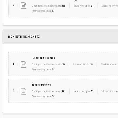
9
Obbligatorietà documento:
No
Invio multiplo:
Sì
Modalità invio
Firma congiunta:
Sì
RICHIESTE TECNICHE
(2)
Relazione Tecnica
1
Obbligatorietà documento:
Sì
Invio multiplo:
Sì
Modalità invio 
Firma congiunta:
Sì
Tavole grafiche
2
Obbligatorietà documento:
No
Invio multiplo:
Sì
Modalità invio
Firma congiunta:
Sì