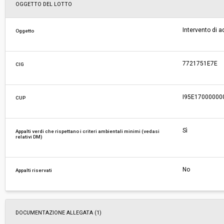
Svolgimento:
Gara in busta chiusa
OGGETTO DEL LOTTO
Responsabile attuale:
UNIONE DEI COMUNI MEDIA VALLE DEL SERCH
Intervento di 
Oggetto
VINCOLO IDROGEOLOGICO - PROTEZIONE CIVIL
E SVILUPPO ECONOMICO
7721751E7E
CIG
I95E17000000
CUP
Sì
Appalti verdi che rispettano i criteri ambientali minimi (vedasi
relativi DM)
No
Appalti riservati
DOCUMENTAZIONE ALLEGATA (1)