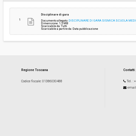
Disciplinare di gara
1
Documento allegato:
DISCIPLINARE DI GARA SISMICA SCUOLA MEDI
Dimensione: 1.5 MB
Scaricabile da: Tutti
Scaricabile a partire da: Data pubblicazione
Regione Toscana
Contatti
Codice fiscale
: 01386030488
Tel.
: 
email