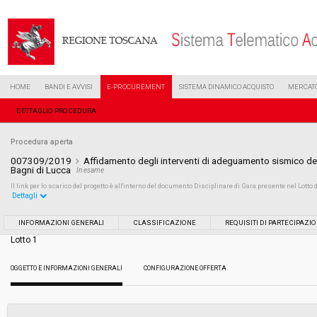
HOME
BANDI E AVVISI
E-PROCUREMENT
SISTEMA DINAMICO ACQUISTO
MERCATO
DETTAGLIO PROCEDURA
Procedura aperta
007309/2019
Affidamento degli interventi di adeguamento sismico del
Bagni di Lucca
In esame
Il link per lo scarico del progetto è all'interno del documento Disciplinare di Gara presente nel Lotto d
Dettagli
Settore:
Ordinario
INFORMAZIONI GENERALI
CLASSIFICAZIONE
REQUISITI DI PARTECIPAZI
Lotto 1
Tipo di contratto:
Lavori
OGGETTO E INFORMAZIONI GENERALI
CONFIGURAZIONE OFFERTA
Data pubblicazione:
05/04/2019 13:04