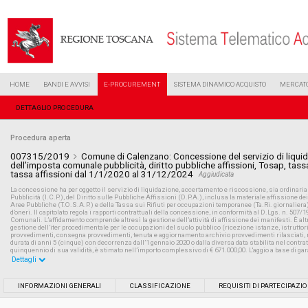
HOME
BANDI E AVVISI
E-PROCUREMENT
SISTEMA DINAMICO ACQUISTO
MERCATO
DETTAGLIO PROCEDURA
Procedura aperta
007315/2019
Comune di Calenzano: Concessione del servizio di liqui
dell’imposta comunale pubblicità, diritto pubbliche affissioni, Tosap, tass
tassa affissioni dal 1/1/2020 al 31/12/2024
Aggiudicata
La concessione ha per oggetto il servizio di liquidazione, accertamento e riscossione, sia ordinari
Pubblicità (I.C.P.), del Diritto sulle Pubbliche Affissioni (D.P.A.), inclusa la materiale affissione d
Aree Pubbliche (T.O.S.A.P.) e della Tassa sui Rifiuti per occupazioni temporanee (Ta.Ri. giornaliera
d’oneri. Il capitolato regola i rapporti contrattuali della concessione, in conformità al D.Lgs. n. 507/
Comunali. L’affidamento comprende altresì la gestione dell’attività di affissione dei manifesti. È al
gestione dell’iter procedimentale per le occupazioni del suolo pubblico (ricezione istanze, istruttori
provvedimenti, consegna provvedimenti, tenuta e aggiornamento archivio provvedimenti rilasciati, r
durata di anni 5 (cinque) con decorrenza dall’1 gennaio 2020 o dalla diversa data stabilita nel contratt
quinquennio di sua validità, è stimato nell’importo complessivo di € 671.000,00. L'aggio a base di gar
Dettagli
Settore:
Ordinario
INFORMAZIONI GENERALI
CLASSIFICAZIONE
REQUISITI DI PARTECIPAZI
Tipo di contratto:
Servizi