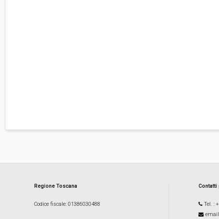
Regione Toscana
Contatti
Codice fiscale
: 01386030488
Tel.
: 
email