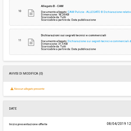
Allegato B - CAM
10
Documento allegato:
CAM Pulizie - ALLEGATO B Dichiarazione relativa 
Dimensione: 18.26 KB
Scaricabile da: Tutti
Scaricabile a partire da: Data pubblicazione
Dichiarazioni sui segreti tecnici e commerciali
11
Documento allegato:
Dichiarazione sui segreti tecnici e commerciali.
Dimensione: 31.5 KB
Scaricabile da: Tutti
Scaricabile a partire da: Data pubblicazione
AVVISI DI MODIFICA (0)
Nessun allegato presente
DATE
08/04/2019 12
Inizio presentazione offerte