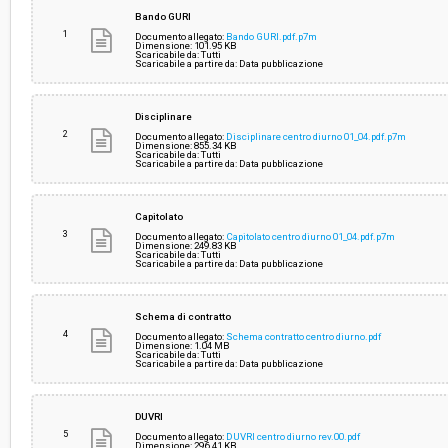
Svolgimento:
Gara in busta chiusa
Bando GURI
1
Documento allegato:
Bando GURI.pdf.p7m
Dimensione: 101.95 KB
Scaricabile da: Tutti
Responsabile attuale:
COMUNE DI CIVITELLA IN VAL DI CHIANA - socia
Scaricabile a partire da: Data pubblicazione
Disciplinare
2
Documento allegato:
Disciplinare centro diurno 01_04.pdf.p7m
Dimensione: 855.34 KB
Scaricabile da: Tutti
Scaricabile a partire da: Data pubblicazione
Capitolato
3
Documento allegato:
Capitolato centro diurno 01_04.pdf.p7m
Dimensione: 249.83 KB
Scaricabile da: Tutti
Scaricabile a partire da: Data pubblicazione
Schema di contratto
4
Documento allegato:
Schema contratto centro diurno.pdf
Dimensione: 1.04 MB
Scaricabile da: Tutti
Scaricabile a partire da: Data pubblicazione
DUVRI
5
Documento allegato:
DUVRI centro diurno rev.00.pdf
Dimensione: 296.41 KB