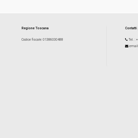
Regione Toscana
Contatti
Codice fiscale
: 01386030488
Tel.
: 
email