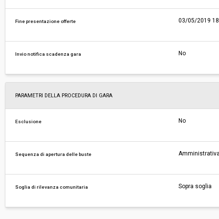
03/05/2019 18
Fine presentazione offerte
No
Invio notifica scadenza gara
PARAMETRI DELLA PROCEDURA DI GARA
No
Esclusione
Amministrativa
Sequenza di apertura delle buste
Sopra soglia
Soglia di rilevanza comunitaria