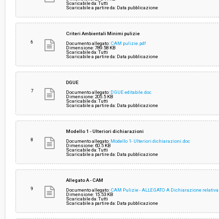
Scaricabile da: Tutti
Scaricabile a partire da: Data pubblicazione
Criteri Ambientali Minimi pulizie
6
Documento allegato:
CAM pulizie.pdf
Dimensione: 789.58 KB
Scaricabile da: Tutti
Scaricabile a partire da: Data pubblicazione
DGUE
7
Documento allegato:
DGUE editabile.doc
Dimensione: 205.5 KB
Scaricabile da: Tutti
Scaricabile a partire da: Data pubblicazione
Modello 1 - Ulteriori dichiarazioni
8
Documento allegato:
Modello 1- Ulteriori dichiarazioni.doc
Dimensione: 60.5 KB
Scaricabile da: Tutti
Scaricabile a partire da: Data pubblicazione
Allegato A - CAM
9
Documento allegato:
CAM Pulizie - ALLEGATO A Dichiarazione relativa a
Dimensione: 15.53 KB
Scaricabile da: Tutti
Scaricabile a partire da: Data pubblicazione