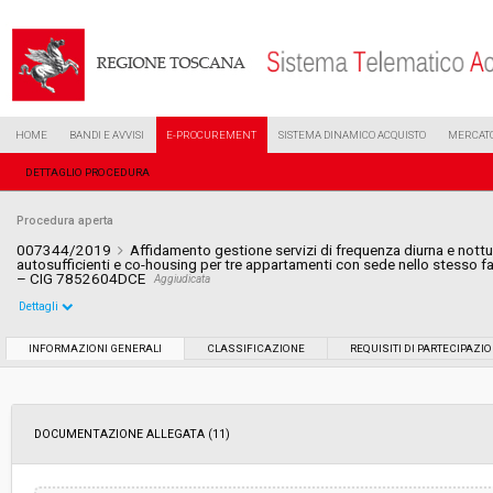
HOME
BANDI E AVVISI
E-PROCUREMENT
SISTEMA DINAMICO ACQUISTO
MERCATO
DETTAGLIO PROCEDURA
Procedura aperta
007344/2019
Affidamento gestione servizi di frequenza diurna e nottur
autosufficienti e co-housing per tre appartamenti con sede nello stesso f
– CIG 7852604DCE
Aggiudicata
Dettagli
Settore:
Ordinario
INFORMAZIONI GENERALI
CLASSIFICAZIONE
REQUISITI DI PARTECIPAZI
Tipo di contratto:
Servizi
DOCUMENTAZIONE ALLEGATA (11)
Data pubblicazione:
08/04/2019 11:52