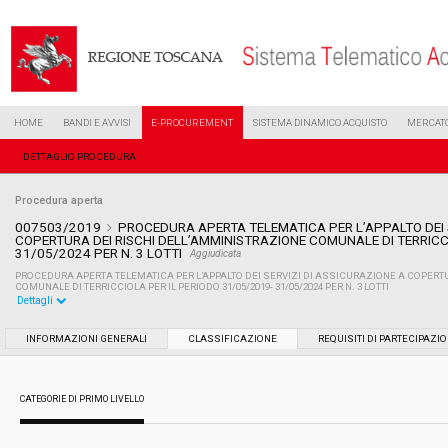
HOME
BANDI E AVVISI
E-PROCUREMENT
SISTEMA DINAMICO ACQUISTO
MERCATO
DETTAGLIO PROCEDURA
Procedura aperta
007503/2019
PROCEDURA APERTA TELEMATICA PER L’APPALTO DEI 
COPERTURA DEI RISCHI DELL’AMMINISTRAZIONE COMUNALE DI TERRICCI
31/05/2024 PER N. 3 LOTTI
Aggiudicata
PROCEDURA APERTA TELEMATICA PER L’APPALTO DEI SERVIZI DI ASSICURAZIONE A COPERT
COMUNALE DI TERRICCIOLA PER IL PERIODO 31/05/2019- 31/05/2024 PER N. 3 LOTTI
Dettagli
Settore:
Ordinario
INFORMAZIONI GENERALI
CLASSIFICAZIONE
REQUISITI DI PARTECIPAZI
Tipo di contratto:
Servizi
CATEGORIE DI PRIMO LIVELLO
Data pubblicazione:
09/04/2019 12:02