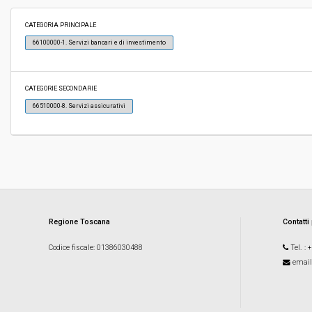
Svolgimento:
Gara in busta chiusa
CATEGORIA PRINCIPALE
66100000-1. Servizi bancari e di investimento
Responsabile attuale:
COMUNE DI TERRICCIOLA - SETTORE TECNICO-
ASSETTO DEL TERRITORIO
CATEGORIE SECONDARIE
66510000-8. Servizi assicurativi
Regione Toscana
Contatti
Codice fiscale
: 01386030488
Tel.
: 
email