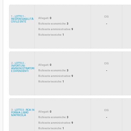
Svolgimento:
Gara in busta chiusa
1 -
LOTTO 1 -
CIG
Allegati:
0
RESPONSABILITÀ
CIVILE ENTE
-
Responsabile attuale:
Richieste economiche:
3
COMUNE DI TERRICCIOLA - SETTORE TECNICO-
ASSETTO DEL TERRITORIO
Richieste amministrative:
9
Richieste tecniche:
1
2 -
LOTTO 2 -
CIG
Allegati:
0
INFORTUNI
AMMINISTRATORI
-
Richieste economiche:
3
E DIPENDENTI
Richieste amministrative:
9
Richieste tecniche:
1
3 -
LOTTO 3 - RCA IN
CIG
Allegati:
0
FORMA LIBRO
MATRICOLA
-
Richieste economiche:
3
Richieste amministrative:
9
Richieste tecniche:
1