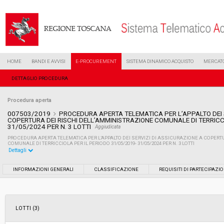
HOME
BANDI E AVVISI
E-PROCUREMENT
SISTEMA DINAMICO ACQUISTO
MERCATO
DETTAGLIO PROCEDURA
Procedura aperta
007503/2019
PROCEDURA APERTA TELEMATICA PER L’APPALTO DEI 
COPERTURA DEI RISCHI DELL’AMMINISTRAZIONE COMUNALE DI TERRICCI
31/05/2024 PER N. 3 LOTTI
Aggiudicata
PROCEDURA APERTA TELEMATICA PER L’APPALTO DEI SERVIZI DI ASSICURAZIONE A COPERT
COMUNALE DI TERRICCIOLA PER IL PERIODO 31/05/2019- 31/05/2024 PER N. 3 LOTTI
Dettagli
Settore:
Ordinario
INFORMAZIONI GENERALI
CLASSIFICAZIONE
REQUISITI DI PARTECIPAZI
Tipo di contratto:
Servizi
LOTTI (3)
Data pubblicazione:
09/04/2019 12:02