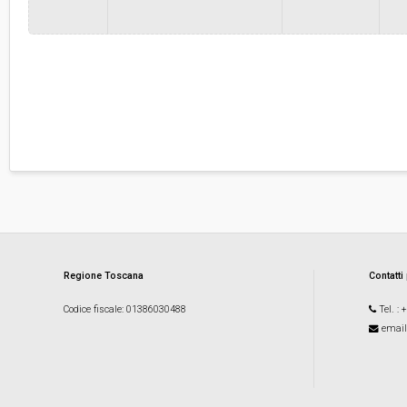
Regione Toscana
Contatti
Codice fiscale
: 01386030488
Tel.
: 
email