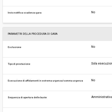
No
Invio notifica scadenza gara
PARAMETRI DELLA PROCEDURA DI GARA
No
Esclusione
Sola esecuzio
Tipo di prestazione
No
Esecuzione di affidamenti in estrema urgenza/somma urgenza
Amministrativa
Sequenza di apertura delle buste