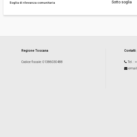
Sotto soglia
Soglia di rilevanza comunitaria
Regione Toscana
Contatti
Codice fiscale
: 01386030488
Tel.
: 
email