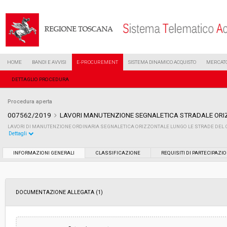
HOME
BANDI E AVVISI
E-PROCUREMENT
SISTEMA DINAMICO ACQUISTO
MERCATO
DETTAGLIO PROCEDURA
Procedura aperta
007562/2019
LAVORI MANUTENZIONE SEGNALETICA STRADALE OR
LAVORI DI MANUTENZIONE ORDINARIA SEGNALETICA ORIZZONTALE LUNGO LE STRADE DEL
Dettagli
Settore:
Ordinario
INFORMAZIONI GENERALI
CLASSIFICAZIONE
REQUISITI DI PARTECIPAZI
Tipo di contratto:
Lavori
DOCUMENTAZIONE ALLEGATA (1)
Data pubblicazione:
09/04/2019 16:39
Svolgimento:
Gara in busta chiusa