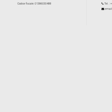
Codice fiscale
: 01386030488
Tel.
: 
email