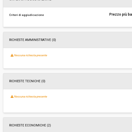
Responsabile attuale:
COMUNE DI SCANDICCI - Entrate, Sviluppo econ
Prezzo più b
Criteri di aggiudicazione
e Servizi amministrativi
RICHIESTE AMMINISTRATIVE
(0)
Nessuna richiesta presente
RICHIESTE TECNICHE
(0)
Nessuna richiesta presente
RICHIESTE ECONOMICHE
(2)