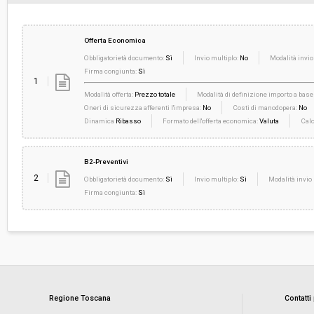
Offerta Economica
Obbligatorietà documento:
Sì
Invio multiplo:
No
Modalità invio
Firma congiunta:
Sì
1
Modalità offerta:
Prezzo totale
Modalità di definizione importo a base 
Oneri di sicurezza afferenti l'impresa:
No
Costi di manodopera:
No
Dinamica
Ribasso
Formato dell'offerta economica:
Valuta
Calc
B2-Preventivi
2
Obbligatorietà documento:
Sì
Invio multiplo:
Sì
Modalità invio 
Firma congiunta:
Sì
Regione Toscana
Contatti