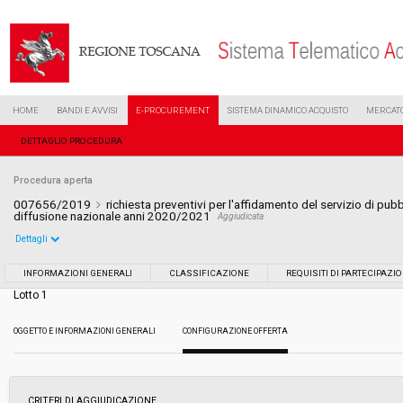
HOME
BANDI E AVVISI
E-PROCUREMENT
SISTEMA DINAMICO ACQUISTO
MERCATO
DETTAGLIO PROCEDURA
Procedura aperta
007656/2019
richiesta preventivi per l'affidamento del servizio di pub
diffusione nazionale anni 2020/2021
Aggiudicata
Dettagli
Settore:
Ordinario
INFORMAZIONI GENERALI
CLASSIFICAZIONE
REQUISITI DI PARTECIPAZI
Lotto 1
Tipo di contratto:
Servizi
OGGETTO E INFORMAZIONI GENERALI
CONFIGURAZIONE OFFERTA
Data pubblicazione:
10/04/2019 16:50
Svolgimento:
Gara in busta chiusa
CRITERI DI AGGIUDICAZIONE