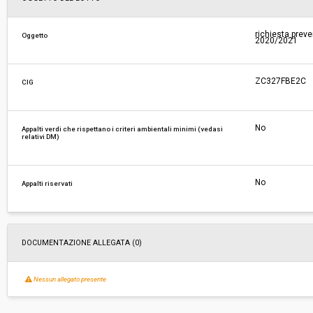
Responsabile attuale:
COMUNE DI SCANDICCI - Entrate, Sviluppo econ
richiesta preve
Oggetto
2020/2021
e Servizi amministrativi
ZC327FBE2C
CIG
No
Appalti verdi che rispettano i criteri ambientali minimi (vedasi
relativi DM)
No
Appalti riservati
DOCUMENTAZIONE ALLEGATA (0)
Nessun allegato presente