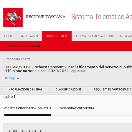
HOME
BANDI E AVVISI
E-PROCUREMENT
SISTEMA DINAMICO ACQUISTO
MERCATO
DETTAGLIO PROCEDURA
Procedura aperta
007656/2019
richiesta preventivi per l'affidamento del servizio di pub
diffusione nazionale anni 2020/2021
Aggiudicata
Dettagli
Settore:
Ordinario
INFORMAZIONI GENERALI
CLASSIFICAZIONE
REQUISITI DI PARTECIPAZI
Lotto 1
Tipo di contratto:
Servizi
OGGETTO E INFORMAZIONI GENERALI
CONFIGURAZIONE OFFERTA
Data pubblicazione:
10/04/2019 16:50
Svolgimento:
Gara in busta chiusa
OGGETTO DEL LOTTO