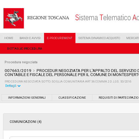
HOME
BANDI E AVVISI
E-PROCUREMENT
SISTEMA DINAMICO ACQUISTO
MERCATO
DETTAGLIO PROCEDURA
Procedura negoziata
007663/2019
PROCEDUR NEGOZIATA PER L'APPALTO DEL SERVIZIO 
CONTABILE E FISCALE DEL PERSONALE PER IL COMUNE DI MONTESPERT
PROCEDURA NEGOZIATA SOTTO SOGLIA COMUNITARIA ART 36 COMMA 2 D.LGS. 50/2016
Dettagli
Settore:
Ordinario
INFORMAZIONI GENERALI
CLASSIFICAZIONE
REQUISITI DI PARTECIPAZI
Tipo di contratto:
Servizi
COMUNICAZIONI (4)
Data pubblicazione:
10/04/2019 13:15