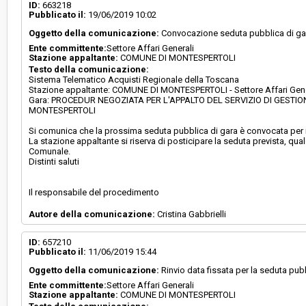
Svolgimento:
Gara in busta chiusa
ID:
663218
Pubblicato il:
19/06/2019 10:02
Oggetto della comunicazione:
Convocazione seduta pubblica di ga
Responsabile attuale:
COMUNE DI MONTESPERTOLI - Settore Affari Ge
Ente committente:
Settore Affari Generali
Stazione appaltante:
COMUNE DI MONTESPERTOLI
Testo della comunicazione:
Sistema Telematico Acquisti Regionale della Toscana
Stazione appaltante: COMUNE DI MONTESPERTOLI - Settore Affari Gene
Gara: PROCEDUR NEGOZIATA PER L'APPALTO DEL SERVIZIO DI GESTI
MONTESPERTOLI
Si comunica che la prossima seduta pubblica di gara è convocata per il
La stazione appaltante si riserva di posticipare la seduta prevista, qua
Comunale.
Distinti saluti
Il responsabile del procedimento
Autore della comunicazione:
Cristina Gabbrielli
ID:
657210
Pubblicato il:
11/06/2019 15:44
Oggetto della comunicazione:
Rinvio data fissata per la seduta pub
Ente committente:
Settore Affari Generali
Stazione appaltante:
COMUNE DI MONTESPERTOLI