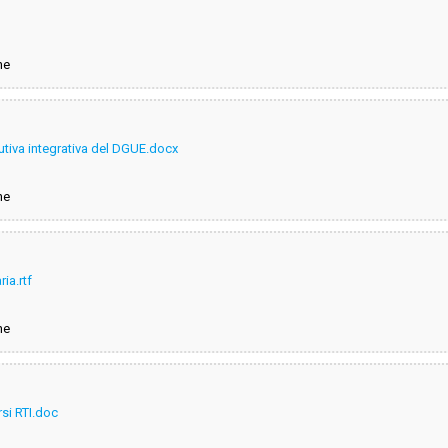
ne
utiva integrativa del DGUE.docx
ne
ria.rtf
ne
rsi RTI.doc