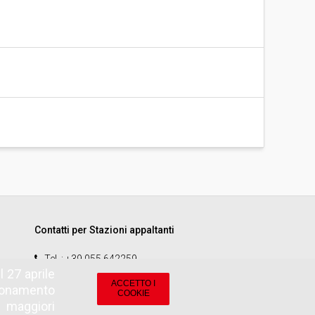
Contatti per Stazioni appaltanti
Tel.
: +39 055 642259
 27 aprile
email
:
start.sa@pamercato.it
ACCETTO I
zionamento
COOKIE
r maggiori