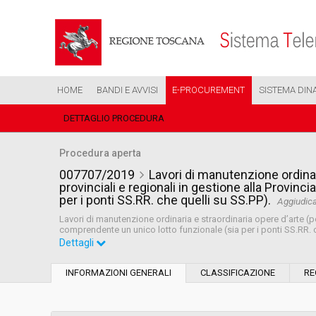
HOME
BANDI E AVVISI
E-PROCUREMENT
SISTEMA DIN
DETTAGLIO PROCEDURA
Procedura aperta
007707/2019
Lavori di manutenzione ordinari
provinciali e regionali in gestione alla Provinc
per i ponti SS.RR. che quelli su SS.PP).
Aggiudic
Lavori di manutenzione ordinaria e straordinaria opere d’arte (pon
comprendente un unico lotto funzionale (sia per i ponti SS.RR. 
Dettagli
Settore:
Ordinario
INFORMAZIONI GENERALI
CLASSIFICAZIONE
RE
Tipo di contratto:
Lavori