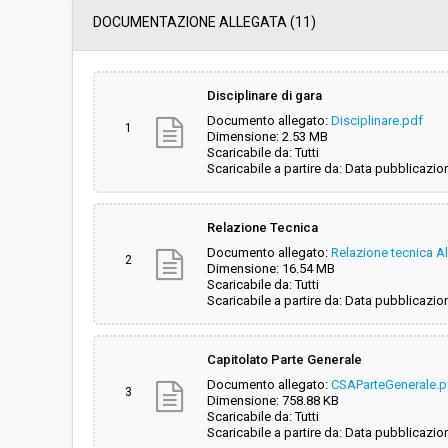
Data pubblicazione:
11/04/2019 11:10
DOCUMENTAZIONE ALLEGATA (11)
Svolgimento:
Gara in busta chiu
Disciplinare di gara
Documento allegato:
Disciplinare.pdf
Responsabile attuale:
PROVINCIA DI PISA
1
Dimensione: 2.53 MB
PROTEZIONE CIVIL
Scaricabile da: Tutti
Scaricabile a partire da: Data pubblicazio
Relazione Tecnica
Documento allegato:
Relazione tecnica Al
2
Dimensione: 16.54 MB
Scaricabile da: Tutti
Scaricabile a partire da: Data pubblicazio
Capitolato Parte Generale
Documento allegato:
CSAParteGenerale.p
3
Dimensione: 758.88 KB
Scaricabile da: Tutti
Scaricabile a partire da: Data pubblicazio