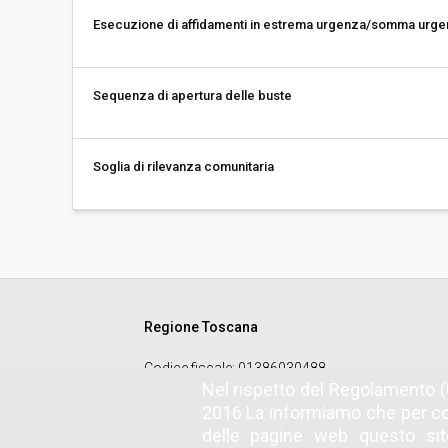
Esecuzione di affidamenti in estrema urgenza/somma urg
Sequenza di apertura delle buste
Soglia di rilevanza comunitaria
Regione Toscana
Codice fiscale
: 01386030488
Nel rispetto del Regolamento (
2016 La informiamo che per co
delle pagine web questo sito