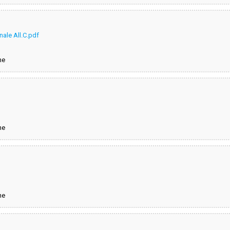
ale All.C.pdf
ne
ne
ne