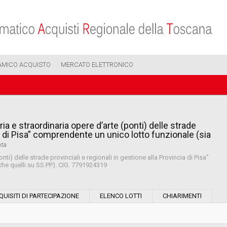
AMICO ACQUISTO
MERCATO ELETTRONICO
a e straordinaria opere d’arte (ponti) delle strade
ia di Pisa” comprendente un unico lotto funzionale (sia
ata
ti) delle strade provinciali e regionali in gestione alla Provincia di Pisa”
che quelli su SS.PP). CIG. 7791924319
Modalità di esecuzione:
QUISITI DI PARTECIPAZIONE
ELENCO LOTTI
CHIARIMENTI
Modalità di realizzazione: