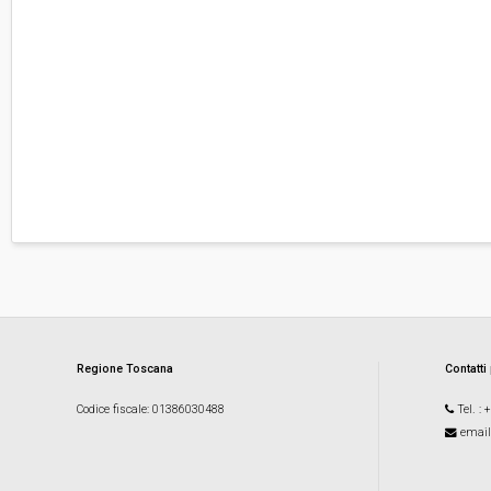
Regione Toscana
Contatti
Codice fiscale
: 01386030488
Tel.
: 
email