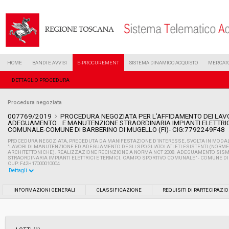
HOME
BANDI E AVVISI
E-PROCUREMENT
SISTEMA DINAMICO ACQUISTO
MERCATO
DETTAGLIO PROCEDURA
Procedura negoziata
007769/2019
PROCEDURA NEGOZIATA PER L’AFFIDAMENTO DEI LAV
ADEGUAMENTO... E MANUTENZIONE STRAORDINARIA IMPIANTI ELETTRIC
COMUNALE-COMUNE DI BARBERINO DI MUGELLO (FI)- CIG:7792249F48
PROCEDURA NEGOZIATA, PRECEDUTA DA MANIFESTAZIONE D’INTERESSE, SVOLTA IN MODALI
"LAVORI DI MANUTENZIONE ED ADEGUAMENTO DEGLI SPOGLIATOI ATLETI ESISTENTI (NORM
ARCHITETTONICHE). REALIZZAZIONE RECINZIONE A NORMA NCT 2008. ADEGUAMENTO SIS
STRAORDINARIA IMPIANTI ELETTRICI E TERMICI. CAMPO SPORTIVO COMUNALE" - COMUNE DI BA
CUP: F42H17000010004
Dettagli
Settore:
Ordinario
INFORMAZIONI GENERALI
CLASSIFICAZIONE
REQUISITI DI PARTECIPAZI
Tipo di contratto:
Lavori