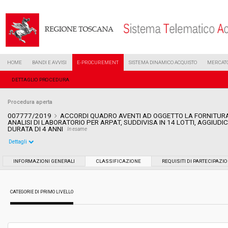
HOME
BANDI E AVVISI
E-PROCUREMENT
SISTEMA DINAMICO ACQUISTO
MERCATO
DETTAGLIO PROCEDURA
Procedura aperta
007777/2019
ACCORDI QUADRO AVENTI AD OGGETTO LA FORNITURA
ANALISI DI LABORATORIO PER ARPAT, SUDDIVISA IN 14 LOTTI, AGGIUDI
DURATA DI 4 ANNI
In esame
Dettagli
Settore:
Ordinario
INFORMAZIONI GENERALI
CLASSIFICAZIONE
REQUISITI DI PARTECIPAZI
Tipo di contratto:
Forniture
CATEGORIE DI PRIMO LIVELLO
Data pubblicazione:
19/04/2019 11:35