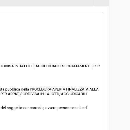
€ 1.269.476,00
DIVISA IN 14 LOTTI, AGGIUDICABILI SEPARATAMENTE, PER
rza seduta pubblica della PROCEDURA APERTA FINALIZZATA ALLA
R ARPAT, SUDDIVISA IN 14 LOTTI, AGGIUDICABILI
ante del soggetto concorrente, ovvero persone munite di