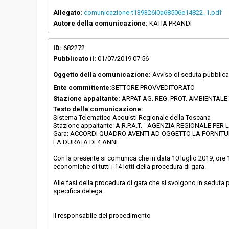
Allegato:
comunicazione-t139326i0a68506e14822_1.pdf
Autore della comunicazione:
KATIA PRANDI
ID:
682272
Pubblicato il:
01/07/2019 07:56
Oggetto della comunicazione:
Avviso di seduta pubblica 
Ente committente:
SETTORE PROVVEDITORATO
Stazione appaltante:
ARPAT-AG. REG. PROT. AMBIENTAL
Testo della comunicazione:
Sistema Telematico Acquisti Regionale della Toscana
Stazione appaltante: A.R.P.A.T. - AGENZIA REGIONALE 
Gara: ACCORDI QUADRO AVENTI AD OGGETTO LA FORNITURA
LA DURATA DI 4 ANNI
Con la presente si comunica che in data 10 luglio 2019, ore 1
economiche di tutti i 14 lotti della procedura di gara.
Alle fasi della procedura di gara che si svolgono in seduta p
specifica delega.
Il responsabile del procedimento