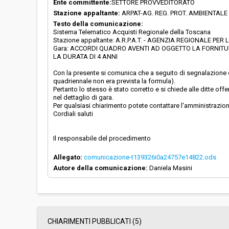
Ente committente:
SETTORE PROVVEDITORATO
Stazione appaltante:
ARPAT-AG. REG. PROT. AMBIENTAL
Testo della comunicazione:
Sistema Telematico Acquisti Regionale della Toscana
Stazione appaltante: A.R.P.A.T. - AGENZIA REGIONALE 
Gara: ACCORDI QUADRO AVENTI AD OGGETTO LA FORNITURA
LA DURATA DI 4 ANNI
Con la presente si comunica che a seguito di segnalazione di
quadriennale non era prevista la formula).
Pertanto lo stesso è stato corretto e si chiede alle ditte off
nel dettaglio di gara.
Per qualsiasi chiarimento potete contattare l'amministrazio
Cordiali saluti
Il responsabile del procedimento
Allegato:
comunicazione-t139326i0a24757e14822.ods
Autore della comunicazione:
Daniela Masini
CHIARIMENTI PUBBLICATI (5)