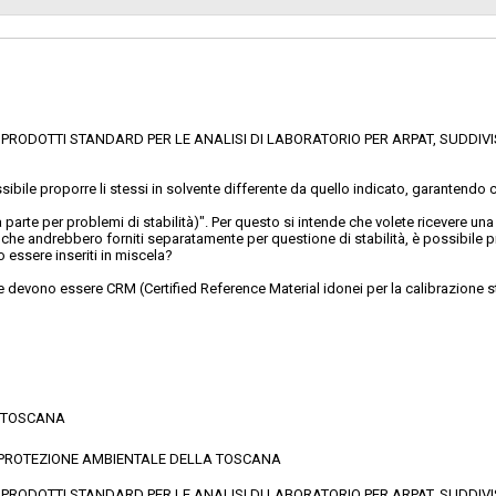
RODOTTI STANDARD PER LE ANALISI DI LABORATORIO PER ARPAT, SUDDIVISA
possibile proporre li stessi in solvente differente da quello indicato, garantend
o a parte per problemi di stabilità)". Per questo si intende che volete ricevere 
che andrebbero forniti separatamente per questione di stabilità, è possibile 
 essere inseriti in miscela?
ne devono essere CRM (Certified Reference Material idonei per la calibrazione 
E TOSCANA
 LA PROTEZIONE AMBIENTALE DELLA TOSCANA
RODOTTI STANDARD PER LE ANALISI DI LABORATORIO PER ARPAT, SUDDIVISA