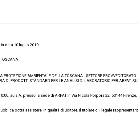
in data 10 luglio 2019
E TOSCANA
PER LA PROTEZIONE AMBIENTALE DELLA TOSCANA - SETTORE PROVVEDITORATO
 DI PRODOTTI STANDARD PER LE ANALISI DI LABORATORIO PER ARPAT, SUD
0:00, aula A, presso la sede di ARPAT in Via Nicola Porpora 22, 50144 Firenze, s
ubblica potrà assistere, in qualità di uditore, il titolare o il legale rappresen