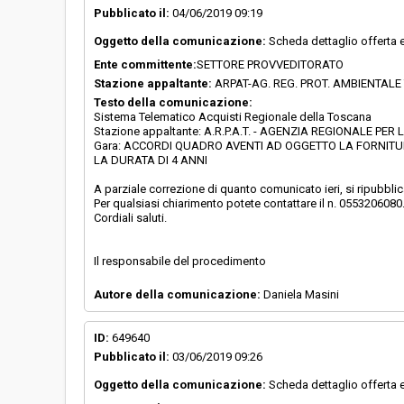
Pubblicato il:
04/06/2019 09:19
Oggetto della comunicazione:
Scheda dettaglio offerta 
Ente committente:
SETTORE PROVVEDITORATO
Stazione appaltante:
ARPAT-AG. REG. PROT. AMBIENTAL
Testo della comunicazione:
Sistema Telematico Acquisti Regionale della Toscana
Stazione appaltante: A.R.P.A.T. - AGENZIA REGIONALE 
Gara: ACCORDI QUADRO AVENTI AD OGGETTO LA FORNITURA
LA DURATA DI 4 ANNI
A parziale correzione di quanto comunicato ieri, si ripubbli
Per qualsiasi chiarimento potete contattare il n. 0553206080
Cordiali saluti.
Il responsabile del procedimento
Autore della comunicazione:
Daniela Masini
ID:
649640
Pubblicato il:
03/06/2019 09:26
Oggetto della comunicazione:
Scheda dettaglio offerta 