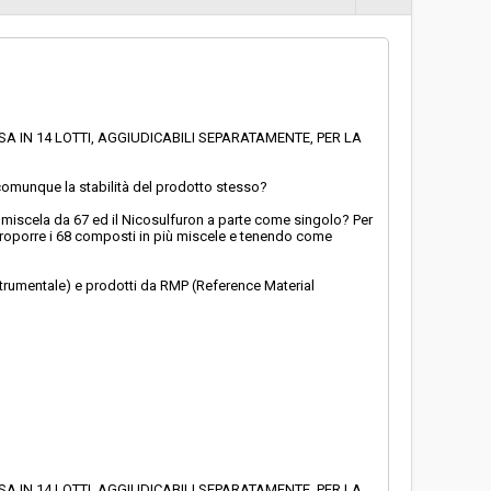
 IN 14 LOTTI, AGGIUDICABILI SEPARATAMENTE, PER LA
o comunque la stabilità del prodotto stesso?
una miscela da 67 ed il Nicosulfuron a parte come singolo? Per
proporre i 68 composti in più miscele e tenendo come
strumentale) e prodotti da RMP (Reference Material
 IN 14 LOTTI, AGGIUDICABILI SEPARATAMENTE, PER LA