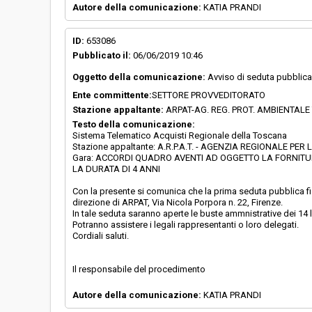
Autore della comunicazione:
KATIA PRANDI
ID:
653086
Pubblicato il:
06/06/2019 10:46
Oggetto della comunicazione:
Avviso di seduta pubblica
Ente committente:
SETTORE PROVVEDITORATO
Stazione appaltante:
ARPAT-AG. REG. PROT. AMBIENTAL
Testo della comunicazione:
Sistema Telematico Acquisti Regionale della Toscana
Stazione appaltante: A.R.P.A.T. - AGENZIA REGIONALE 
Gara: ACCORDI QUADRO AVENTI AD OGGETTO LA FORNITURA
LA DURATA DI 4 ANNI
Con la presente si comunica che la prima seduta pubblica fis
direzione di ARPAT, Via Nicola Porpora n. 22, Firenze.
In tale seduta saranno aperte le buste ammnistrative dei 14 l
Potranno assistere i legali rappresentanti o loro delegati.
Cordiali saluti.
Il responsabile del procedimento
Autore della comunicazione:
KATIA PRANDI