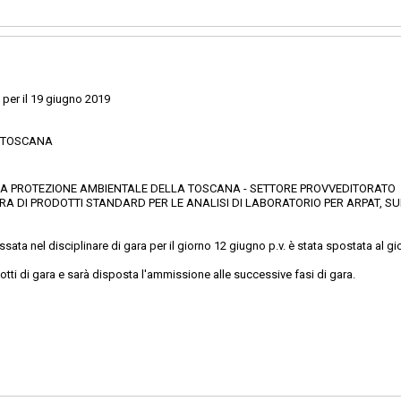
 per il 19 giugno 2019
E TOSCANA
PER LA PROTEZIONE AMBIENTALE DELLA TOSCANA - SETTORE PROVVEDITORATO
 DI PRODOTTI STANDARD PER LE ANALISI DI LABORATORIO PER ARPAT, SUD
sata nel disciplinare di gara per il giorno 12 giugno p.v. è stata spostata al
otti di gara e sarà disposta l'ammissione alle successive fasi di gara.