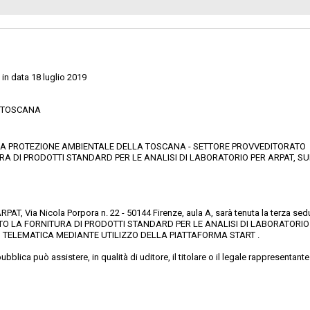
sa
Valore stimato della procedura:
NZIA REGIONALE PER LA PROTEZIONE
A TOSCANA - SETTORE
in data 18 luglio 2019
E TOSCANA
PER LA PROTEZIONE AMBIENTALE DELLA TOSCANA - SETTORE PROVVEDITORATO
 DI PRODOTTI STANDARD PER LE ANALISI DI LABORATORIO PER ARPAT, SUD
di ARPAT, Via Nicola Porpora n. 22 - 50144 Firenze, aula A, sarà tenuta la te
LA FORNITURA DI PRODOTTI STANDARD PER LE ANALISI DI LABORATORIO PE
' TELEMATICA MEDIANTE UTILIZZO DELLA PIATTAFORMA START .
ubblica può assistere, in qualità di uditore, il titolare o il legale rappresent