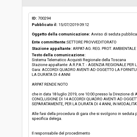
Svolgimento:
Gara in busta chiu
ID:
700294
Pubblicato il:
15/07/2019 09:12
Responsabile attuale:
A.R.P.A.T. - AGE
AMBIENTALE DELL
Oggetto della comunicazione:
Avviso di seduta pubblica 
PROVVEDITORATO
Ente committente:
SETTORE PROVVEDITORATO
Stazione appaltante:
ARPAT-AG. REG. PROT. AMBIENTAL
Testo della comunicazione:
Sistema Telematico Acquisti Regionale della Toscana
Stazione appaltante: A.R.P.A.T. - AGENZIA REGIONALE 
Gara: ACCORDI QUADRO AVENTI AD OGGETTO LA FORNITURA
LA DURATA DI 4 ANNI
ARPAT RENDE NOTO
che in data 18 luglio 2019, ore 10:00 presso la Direzione 
CONCLUSIONE DI 14 ACCORDI QUADRO AVENTI AD OGGETTO 
SEPARATAMENTE, PER LA DURATA DI 4 ANNI, IN MODALITA
Alle fasi della procedura di gara che si svolgono in seduta p
specifica delega.
Il responsabile del procedimento