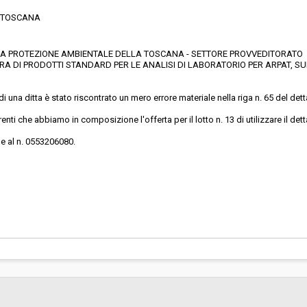
E TOSCANA
PER LA PROTEZIONE AMBIENTALE DELLA TOSCANA - SETTORE PROVVEDITORATO
 DI PRODOTTI STANDARD PER LE ANALISI DI LABORATORIO PER ARPAT, SUD
 una ditta è stato riscontrato un mero errore materiale nella riga n. 65 del de
erenti che abbiamo in composizione l'offerta per il lotto n. 13 di utilizzare il 
ne al n. 0553206080.