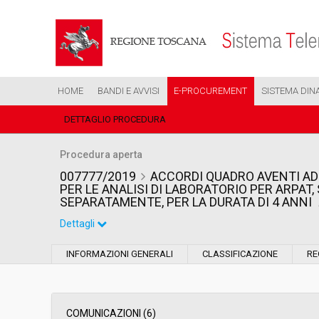
HOME
BANDI E AVVISI
E-PROCUREMENT
SISTEMA DIN
DETTAGLIO PROCEDURA
Procedura aperta
007777/2019
ACCORDI QUADRO AVENTI AD
PER LE ANALISI DI LABORATORIO PER ARPAT, 
SEPARATAMENTE, PER LA DURATA DI 4 ANNI
Dettagli
Settore:
Ordinario
INFORMAZIONI GENERALI
CLASSIFICAZIONE
RE
Tipo di contratto:
Forniture
Data pubblicazione:
19/04/2019 11:35
COMUNICAZIONI (6)