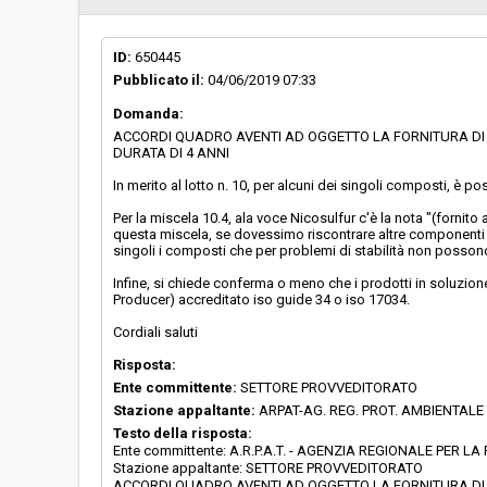
ID:
650445
Pubblicato il:
04/06/2019 07:33
Domanda:
ACCORDI QUADRO AVENTI AD OGGETTO LA FORNITURA DI P
DURATA DI 4 ANNI
In merito al lotto n. 10, per alcuni dei singoli composti, è 
Per la miscela 10.4, ala voce Nicosulfur c'è la nota "(fornit
questa miscela, se dovessimo riscontrare altre componenti 
singoli i composti che per problemi di stabilità non possono
Infine, si chiede conferma o meno che i prodotti in soluzio
Producer) accreditato iso guide 34 o iso 17034.
Cordiali saluti
Risposta:
Ente committente:
SETTORE PROVVEDITORATO
Stazione appaltante:
ARPAT-AG. REG. PROT. AMBIENTAL
Testo della risposta:
Ente committente: A.R.P.A.T. - AGENZIA REGIONALE PER
Stazione appaltante: SETTORE PROVVEDITORATO
ACCORDI QUADRO AVENTI AD OGGETTO LA FORNITURA DI P