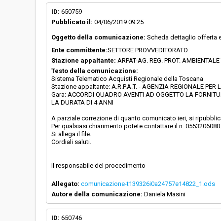
ID:
650759
Pubblicato il:
04/06/2019 09:25
Oggetto della comunicazione:
Scheda dettaglio offerta 
Ente committente:
SETTORE PROVVEDITORATO
Stazione appaltante:
ARPAT-AG. REG. PROT. AMBIENTAL
Testo della comunicazione:
Sistema Telematico Acquisti Regionale della Toscana
Stazione appaltante: A.R.P.A.T. - AGENZIA REGIONALE 
Gara: ACCORDI QUADRO AVENTI AD OGGETTO LA FORNITURA
LA DURATA DI 4 ANNI
A parziale correzione di quanto comunicato ieri, si ripubbli
Per qualsiasi chiarimento potete contattare il n. 0553206080
Si allega il file.
Cordiali saluti.
Il responsabile del procedimento
Allegato:
comunicazione-t139326i0a24757e14822_1.ods
Autore della comunicazione:
Daniela Masini
ID:
650746