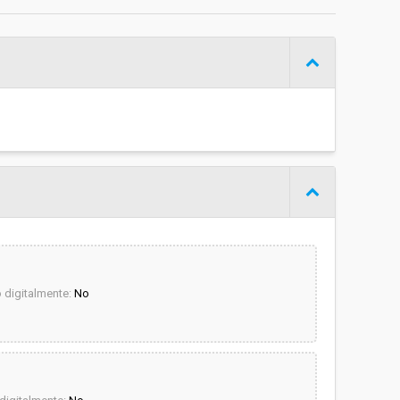
€ 1.269.476,00
digitalmente:
No