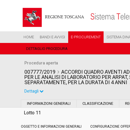
HOME
BANDI E AVVISI
E-PROCUREMENT
SISTEMA DIN
DETTAGLIO PROCEDURA
Procedura aperta
007777/2019
ACCORDI QUADRO AVENTI AD
PER LE ANALISI DI LABORATORIO PER ARPAT, 
SEPARATAMENTE, PER LA DURATA DI 4 ANNI
Dettagli
Settore:
Ordinario
INFORMAZIONI GENERALI
CLASSIFICAZIONE
RE
Tipo di contratto:
Forniture
Lotto 11
OGGETTO E INFORMAZIONI GENERALI
Data pubblicazione:
CONFIGURAZIONE OFFE
19/04/2019 11:35