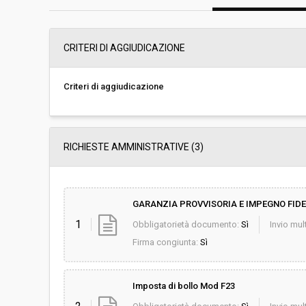
Svolgimento:
Gara in busta chiu
CRITERI DI AGGIUDICAZIONE
Responsabile attuale:
A.R.P.A.T. - AGE
AMBIENTALE DELL
PROVVEDITORATO
Criteri di aggiudicazione
RICHIESTE AMMINISTRATIVE
(3)
GARANZIA PROVVISORIA E IMPEGNO FID
1
Obbligatorietà documento:
Sì
Invio mult
Firma congiunta:
Sì
Imposta di bollo Mod F23