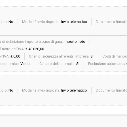
iplo:
No
Modalità invio risposta:
Invio telematico
Documento firmato 
 di definizione importo a base di gara:
Importo noto
 netto dell'IVA:
€ 40.020,00
ll'IVA:
€ 0,00
Oneri di sicurezza afferenti l'impresa:
Sì
Costi di mano
a economica:
Valuta
Calcolo dell’anomalia:
Sì
Esclusione automatica 
iplo:
No
Modalità invio risposta:
Invio telematico
Documento firmato 