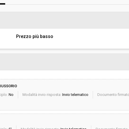
sa
Valore stimato della procedura:
NZIA REGIONALE PER LA PROTEZIONE
A TOSCANA - SETTORE
Prezzo più basso
EIUSSORIO
iplo:
No
Modalità invio risposta:
Invio telematico
Documento firmato 