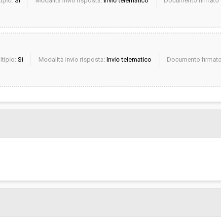
iplo:
Sì
Modalità invio risposta:
Invio telematico
Documento firmato d
ltiplo:
Sì
Modalità invio risposta:
Invio telematico
Documento firmato 