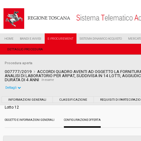
HOME
BANDI E AVVISI
E-PROCUREMENT
SISTEMA DINAMICO ACQUISTO
MERCATO
DETTAGLIO PROCEDURA
Procedura aperta
007777/2019
ACCORDI QUADRO AVENTI AD OGGETTO LA FORNITURA
ANALISI DI LABORATORIO PER ARPAT, SUDDIVISA IN 14 LOTTI, AGGIUDI
DURATA DI 4 ANNI
In esame
Dettagli
Settore:
Ordinario
INFORMAZIONI GENERALI
CLASSIFICAZIONE
REQUISITI DI PARTECIPAZI
Lotto 12
Tipo di contratto:
Forniture
OGGETTO E INFORMAZIONI GENERALI
CONFIGURAZIONE OFFERTA
Data pubblicazione:
19/04/2019 11:35