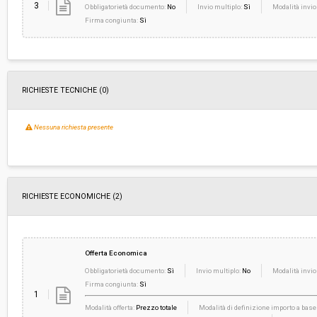
3
Obbligatorietà documento:
No
Invio multiplo:
Sì
Modalità invio
Firma congiunta:
Sì
RICHIESTE TECNICHE
(0)
Nessuna richiesta presente
RICHIESTE ECONOMICHE
(2)
Offerta Economica
Obbligatorietà documento:
Sì
Invio multiplo:
No
Modalità invio
Firma congiunta:
Sì
1
Modalità offerta:
Prezzo totale
Modalità di definizione importo a base 