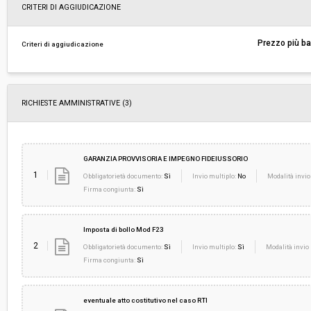
Svolgimento:
Gara in busta chiusa
CRITERI DI AGGIUDICAZIONE
Responsabile attuale:
A.R.P.A.T. - AGENZIA REGIONALE PER LA PRO
Prezzo più b
Criteri di aggiudicazione
AMBIENTALE DELLA TOSCANA - SETTORE
PROVVEDITORATO
RICHIESTE AMMINISTRATIVE
(3)
GARANZIA PROVVISORIA E IMPEGNO FIDEIUSSORIO
1
Obbligatorietà documento:
Sì
Invio multiplo:
No
Modalità invio
Firma congiunta:
Sì
Imposta di bollo Mod F23
2
Obbligatorietà documento:
Sì
Invio multiplo:
Sì
Modalità invio 
Firma congiunta:
Sì
eventuale atto costitutivo nel caso RTI