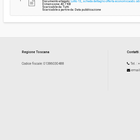
1
Documento allegato:
Lotto 13_ scheda dettaglio offerta economicaods.od
Dimensione: 40.7 KB
Scaricabile da: Tutti
Scaricabile a partire da: Data pubblicazione
Regione Toscana
Contatti
Codice fiscale
: 01386030488
Tel.
: 
email