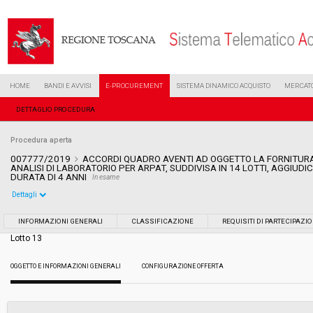
HOME
BANDI E AVVISI
E-PROCUREMENT
SISTEMA DINAMICO ACQUISTO
MERCATO
DETTAGLIO PROCEDURA
Procedura aperta
007777/2019
ACCORDI QUADRO AVENTI AD OGGETTO LA FORNITURA
ANALISI DI LABORATORIO PER ARPAT, SUDDIVISA IN 14 LOTTI, AGGIUDI
DURATA DI 4 ANNI
In esame
Dettagli
Settore:
Ordinario
INFORMAZIONI GENERALI
CLASSIFICAZIONE
REQUISITI DI PARTECIPAZI
Lotto 13
Tipo di contratto:
Forniture
OGGETTO E INFORMAZIONI GENERALI
CONFIGURAZIONE OFFERTA
Data pubblicazione:
19/04/2019 11:35