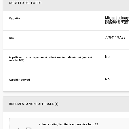
Svolgimento:
Gara in busta chiusa
OGGETTO DEL LOTTO
Responsabile attuale:
A.R.P.A.T. - AGENZIA REGIONALE PER LA PRO
Mix isotopicam
Oggetto
isotopicament
AMBIENTALE DELLA TOSCANA - SETTORE
relative a PBD
PROVVEDITORATO
7784119A33
CIG
No
Appalti verdi che rispettano i criteri ambientali minimi (vedasi
relativi DM)
No
Appalti riservati
DOCUMENTAZIONE ALLEGATA (1)
scheda dettaglio offerta economica lotto 13