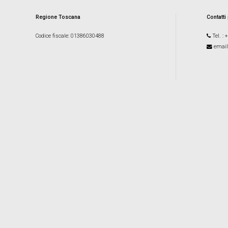
Regione Toscana
Contatti
Codice fiscale
: 01386030488
Tel.
: 
email