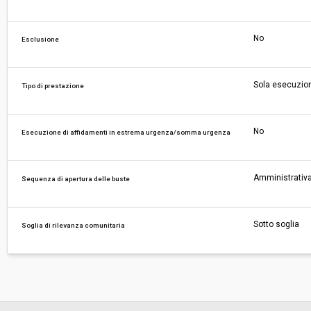
No
Esclusione
Sola esecuzio
Tipo di prestazione
No
Esecuzione di affidamenti in estrema urgenza/somma urgenza
Amministrativa
Sequenza di apertura delle buste
Sotto soglia
Soglia di rilevanza comunitaria