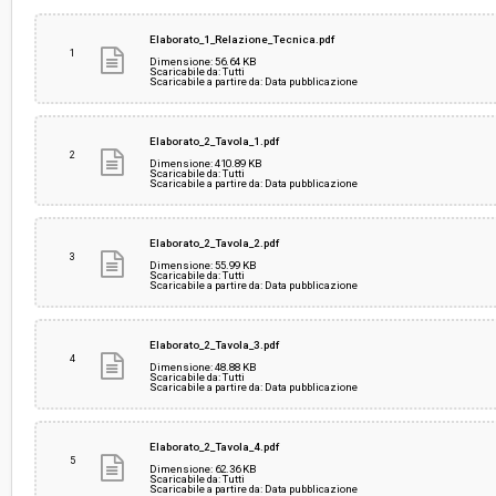
Svolgimento:
Gara in busta chiusa
Elaborato_1_Relazione_Tecnica.pdf
1
Dimensione: 56.64 KB
Scaricabile da: Tutti
Scaricabile a partire da: Data pubblicazione
Responsabile attuale:
COMUNE DI AGLIANA - Lavori pubblici e manute
Elaborato_2_Tavola_1.pdf
2
Dimensione: 410.89 KB
Scaricabile da: Tutti
Scaricabile a partire da: Data pubblicazione
Elaborato_2_Tavola_2.pdf
3
Dimensione: 55.99 KB
Scaricabile da: Tutti
Scaricabile a partire da: Data pubblicazione
Elaborato_2_Tavola_3.pdf
4
Dimensione: 48.88 KB
Scaricabile da: Tutti
Scaricabile a partire da: Data pubblicazione
Elaborato_2_Tavola_4.pdf
5
Dimensione: 62.36 KB
Scaricabile da: Tutti
Scaricabile a partire da: Data pubblicazione