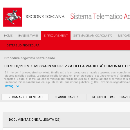
HOME
BANDI E AVVISI
E-PROCUREMENT
SISTEMA DINAMICO ACQUISTO
MERCATO
DETTAGLIO PROCEDURA
Procedura negoziata senza bando
007810/2019
MESSA IN SICUREZZA DELLA VIABILITA' COMUNALE O
Gli interventi da eseguirsi sono tutti finalizzati alla circolazione stradale e opere ad essi complemen
sicurezza della viabilità. Le categorie delle lavorazioni previste sono di seguito elencate: a) Scarif
tappeto di usura; c) Installazione barriere guard-rail di sicurezza; d) Installazione di barriere para
Predisposizione canalizzazioni e plinti per illuminazione pubblica; g) Realizzazione segnaletica or
Dettagli
Settore:
Ordinario
INFORMAZIONI GENERALI
CLASSIFICAZIONE
REQUISITI DI PARTECIPAZI
Tipo di contratto:
Lavori
DOCUMENTAZIONE ALLEGATA (29)
Data pubblicazione:
11/04/2019 17:44