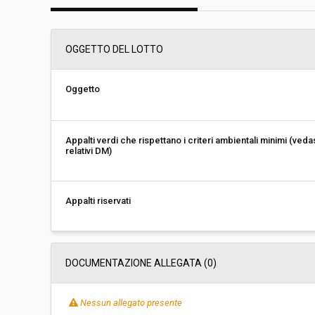
Svolgimento:
Gara in busta chiu
OGGETTO DEL LOTTO
Responsabile attuale:
COMUNE DI FIRENZE 
Oggetto
Appalti verdi che rispettano i criteri ambientali minimi (veda
relativi DM)
Appalti riservati
DOCUMENTAZIONE ALLEGATA (0)
Nessun allegato presente