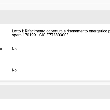
sa
Valore stimato della procedura:
- Direzione Servizi Tecnici
Lotto I: Rifacimento copertura e risanamento energetico
opera 170199 - CIG Z772803003
No
si
No