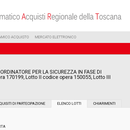
AMICO ACQUISTO
MERCATO ELETTRONICO
 COORDINATORE PER LA SICUREZZA IN FASE DI
ra 170199, Lotto II codice opera 150055, Lotto III
Modalità di esecuzione:
QUISITI DI PARTECIPAZIONE
ELENCO LOTTI
CHIARIMENTI
Modalità di realizzazione:
RTA
Scelta del contraente: