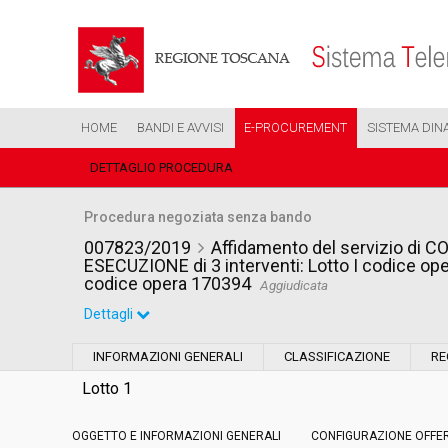
HOME
BANDI E AVVISI
E-PROCUREMENT
SISTEMA DIN
DETTAGLIO PROCEDURA
Procedura negoziata senza bando
007823/2019
Affidamento del servizio di
ESECUZIONE di 3 interventi: Lotto I codice ope
codice opera 170394
Aggiudicata
Dettagli
Settore:
Ordinario
INFORMAZIONI GENERALI
CLASSIFICAZIONE
RE
Tipo di contratto:
Servizi
Lotto 1
OGGETTO E INFORMAZIONI GENERALI
Data pubblicazione:
CONFIGURAZIONE OFFE
11/04/2019 17:23