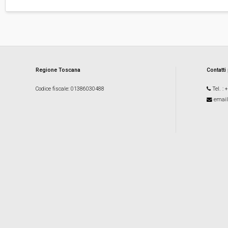
Regione Toscana
Contatti
Codice fiscale
: 01386030488
Tel.
: 
email