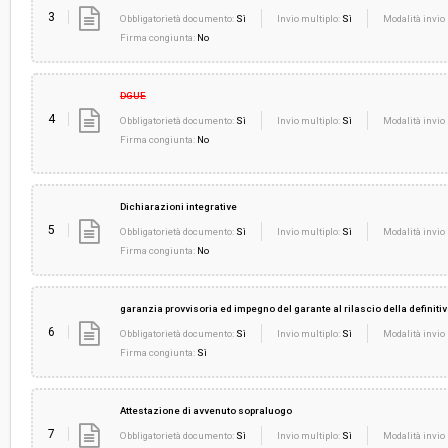
3
Obbligatorietà documento:
Sì
Invio multiplo:
Sì
Modalità invio 
Firma congiunta:
No
DGUE
4
Obbligatorietà documento:
Sì
Invio multiplo:
Sì
Modalità invio 
Firma congiunta:
No
Dichiarazioni integrative
5
Obbligatorietà documento:
Sì
Invio multiplo:
Sì
Modalità invio 
Firma congiunta:
No
garanzia provvisoria ed impegno del garante al rilascio della definiti
6
Obbligatorietà documento:
Sì
Invio multiplo:
Sì
Modalità invio 
Firma congiunta:
Sì
Attestazione di avvenuto sopraluogo
7
Obbligatorietà documento:
Sì
Invio multiplo:
Sì
Modalità invio 