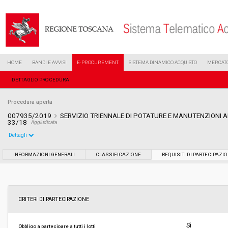
HOME
BANDI E AVVISI
E-PROCUREMENT
SISTEMA DINAMICO ACQUISTO
MERCATO
DETTAGLIO PROCEDURA
Procedura aperta
007935/2019
SERVIZIO TRIENNALE DI POTATURE E MANUTENZIONI 
33/18
Aggiudicata
Dettagli
Settore:
Ordinario
INFORMAZIONI GENERALI
CLASSIFICAZIONE
REQUISITI DI PARTECIPAZI
Tipo di contratto:
Servizi
Data pubblicazione:
15/04/2019 10:52
CRITERI DI PARTECIPAZIONE
Svolgimento:
Gara in busta chiusa
Sì
Obbligo a partecipare a tutti i lotti