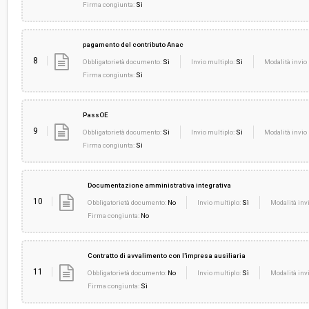
Firma congiunta:
Sì
pagamento del contributo Anac
8
Obbligatorietà documento:
Sì
Invio multiplo:
Sì
Modalità invio 
Firma congiunta:
Sì
PassOE
9
Obbligatorietà documento:
Sì
Invio multiplo:
Sì
Modalità invio 
Firma congiunta:
Sì
Documentazione amministrativa integrativa
10
Obbligatorietà documento:
No
Invio multiplo:
Sì
Modalità invi
Firma congiunta:
No
Contratto di avvalimento con l'impresa ausiliaria
11
Obbligatorietà documento:
No
Invio multiplo:
Sì
Modalità invi
Firma congiunta:
Sì