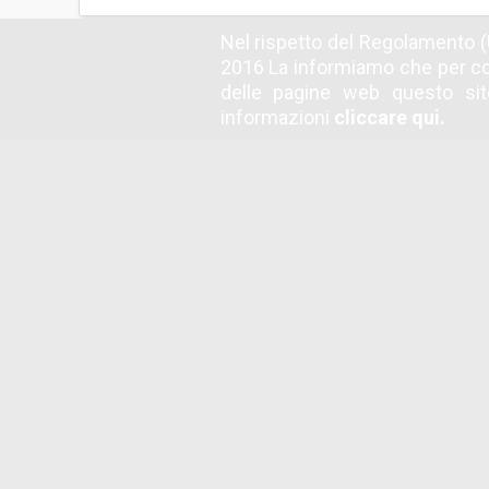
Nel rispetto del Regolamento (
RICHIESTE ECONOMICHE
2016 La informiamo che per co
(1)
delle pagine web questo sito
informazioni
cliccare qui.
Offerta Economica
Obbligatorietà documento:
Sì
Invio mult
Firma congiunta:
Sì
1
Modalità offerta:
Prezzo totale
Modalità
Importo a base di gara soggetto a ribasso al
Costi di Sicurezza non ribassabili al netto de
Dinamica
Ribasso
Formato dell'offert