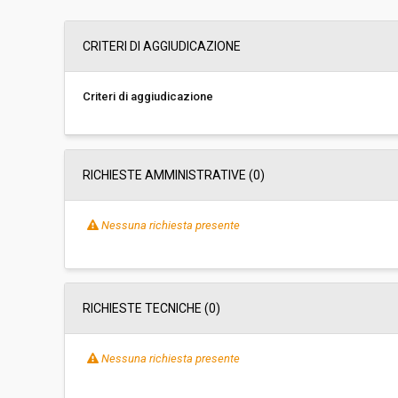
Svolgimento:
Gara in busta chiu
CRITERI DI AGGIUDICAZIONE
Responsabile attuale:
COMUNE DI LORO 
AMMINISTRATIVA
Criteri di aggiudicazione
RICHIESTE AMMINISTRATIVE
(0)
Nessuna richiesta presente
RICHIESTE TECNICHE
(0)
Nessuna richiesta presente