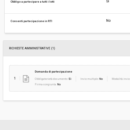
Svolgimento:
Gara in busta chiusa
Sì
Obbligo a partecipare a tutti i lotti
Responsabile attuale:
COMUNE DI FORTE DEI MARMI - Servizi finanziar
persona
No
Consenti partecipazione in RTI
RICHIESTE AMMINISTRATIVE
(1)
Domanda di partecipazione
1
Obbligatorietà documento:
Sì
Invio multiplo:
No
Modalità invio
Firma congiunta:
No