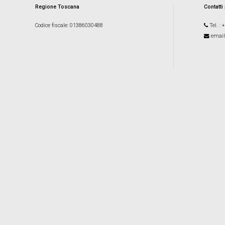
Regione Toscana
Contatti
Codice fiscale
: 01386030488
Tel.
: 
email