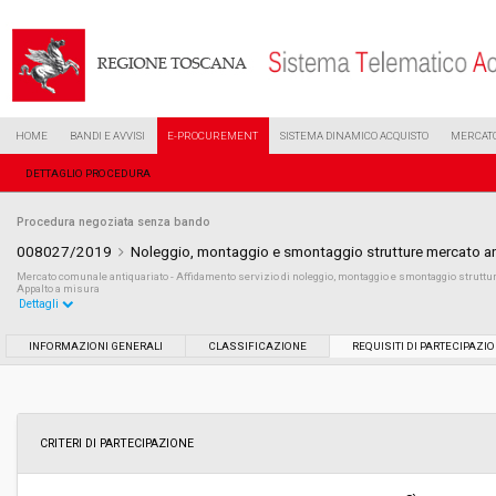
HOME
BANDI E AVVISI
E-PROCUREMENT
SISTEMA DINAMICO ACQUISTO
MERCATO
DETTAGLIO PROCEDURA
Procedura negoziata senza bando
008027/2019
Noleggio, montaggio e smontaggio strutture mercato a
Mercato comunale antiquariato - Affidamento servizio di noleggio, montaggio e smontaggio strutture
Appalto a misura
Dettagli
Settore:
Ordinario
INFORMAZIONI GENERALI
CLASSIFICAZIONE
REQUISITI DI PARTECIPAZI
Tipo di contratto:
Servizi
Data pubblicazione:
15/04/2019 12:01
CRITERI DI PARTECIPAZIONE