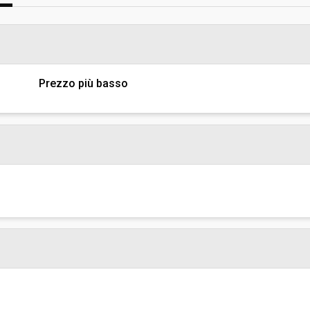
sa
Valore stimato della procedura:
I MARMI - Servizi finanziari e alla
Prezzo più basso