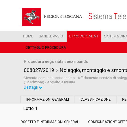
HOME
BANDI E AVVISI
E-PROCUREMENT
SISTEMA DIN
DETTAGLIO PROCEDURA
Procedura negoziata senza bando
008027/2019
Noleggio, montaggio e smonta
Mercato comunale antiquariato - Affidamento servizio di noleg
(12 edizioni) - Appalto a misura
Dettagli
Settore:
Ordinario
INFORMAZIONI GENERALI
CLASSIFICAZIONE
RE
Tipo di contratto:
Servizi
Lotto 1
OGGETTO E INFORMAZIONI GENERALI
Data pubblicazione:
CONFIGURAZIONE OFFE
15/04/2019 12:01