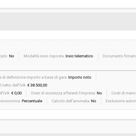
iplo:
No
Modalità invio risposta:
Invio telematico
Documento firmato 
 di definizione importo a base di gara:
Importo noto
 netto dell'IVA:
€ 38.500,00
ll'IVA:
€ 0,00
Oneri di sicurezza afferenti l'impresa:
No
Costi di mano
a economica:
Percentuale
Calcolo dell’anomalia:
No
Esclusione autom