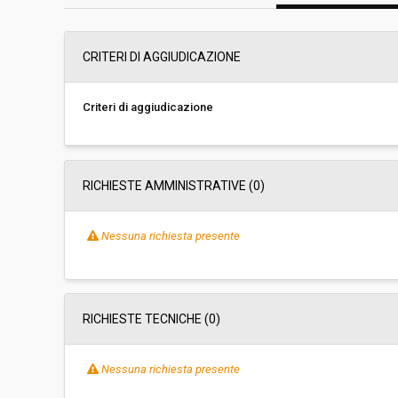
Svolgimento:
Gara in busta chiu
CRITERI DI AGGIUDICAZIONE
Responsabile attuale:
COMUNE DI FORTE DE
persona
Criteri di aggiudicazione
RICHIESTE AMMINISTRATIVE
(0)
Nessuna richiesta presente
RICHIESTE TECNICHE
(0)
Nessuna richiesta presente