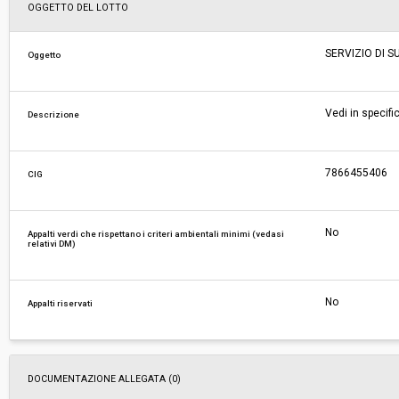
Svolgimento:
Gara in busta chiusa
OGGETTO DEL LOTTO
Responsabile attuale:
CENTRALE UNICA DI COMMITTENZA TRA I COM
SERVIZIO DI 
Oggetto
MONTEVARCHI E TERRANUOVA BRACCIOLINI -
LAVORI PUBBLICI - AMBIENTE
Vedi in specifi
Descrizione
7866455406
CIG
No
Appalti verdi che rispettano i criteri ambientali minimi (vedasi
relativi DM)
No
Appalti riservati
DOCUMENTAZIONE ALLEGATA (0)