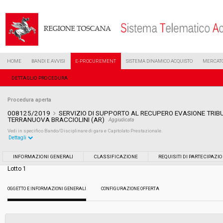
HOME
BANDI E AVVISI
E-PROCUREMENT
SISTEMA DINAMICO ACQUISTO
MERCATO
DETTAGLIO PROCEDURA
Procedura aperta
008125/2019
SERVIZIO DI SUPPORTO AL RECUPERO EVASIONE TRIBU
TERRANUOVA BRACCIOLINI (AR)
Aggiudicata
Vedi in specifico Bando/Disciplinare di gara e Capitolato Prestazionale.
Dettagli
Settore:
Ordinario
INFORMAZIONI GENERALI
CLASSIFICAZIONE
REQUISITI DI PARTECIPAZI
Lotto 1
Tipo di contratto:
Servizi
OGGETTO E INFORMAZIONI GENERALI
CONFIGURAZIONE OFFERTA
Data pubblicazione:
16/04/2019 19:26