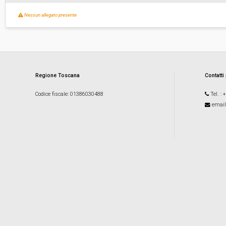
Nessun allegato presente
Regione Toscana
Contatti
Codice fiscale
: 01386030488
Tel.
: 
email