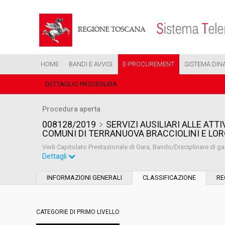
HOME
BANDI E AVVISI
E-PROCUREMENT
SISTEMA DIN
DETTAGLIO PROCEDURA
Procedura aperta
008128/2019
SERVIZI AUSILIARI ALLE ATT
COMUNI DI TERRANUOVA BRACCIOLINI E LO
Vedi Capitolato Prestazionale di Gara, Bando/Disciplinare di gara
Dettagli
Settore:
Ordinario
INFORMAZIONI GENERALI
CLASSIFICAZIONE
RE
Tipo di contratto:
Servizi
CATEGORIE DI PRIMO LIVELLO
Data pubblicazione:
16/04/2019 19:09