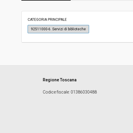
Svolgimento:
Gara in busta chiu
CATEGORIA PRINCIPALE
Responsabile attuale:
CENTRALE UNICA 
92511000-6. Servizi di biblioteche
MONTEVARCHI E T
SETTORE LAVORI P
Regione Toscana
Codice fiscale
: 01386030488