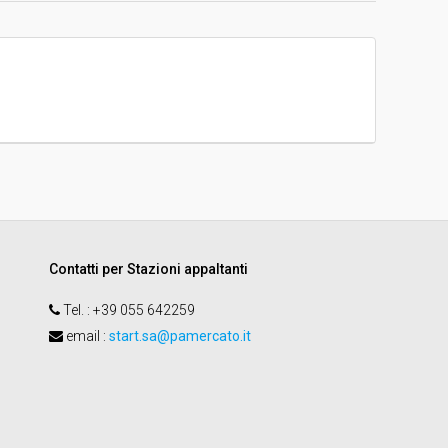
€ 186.609,57
Contatti per Stazioni appaltanti
Tel.
: +39 055 642259
email
:
start.sa@pamercato.it