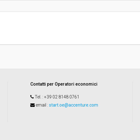
sa
Valore stimato della procedura:
DI COMMITTENZA TRA I COMUNI DI
ERRANUOVA BRACCIOLINI -
UBBLICI - AMBIENTE
Contatti per Operatori economici
Tel.
: +39 02 8148 0761
email
:
start.oe@accenture.com