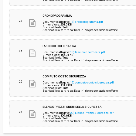
CRONOPROGRAMMA
23
Documento allegato:
17) cronoprogramma.pdf
Dimensione: 298.5 KB
Scaricabile da: Tutti
Scaricabile a partire da: Data inizio presentazione offerte
FASCICOLO DELL'OPERA
24
Documento allegato:
18) fascicolo dell'opera.pdf
Dimensione: 155.01 KB
Scaricabile da: Tutti
Scaricabile a partire da: Data inizio presentazione offerte
COMPUTO COSTO SICUREZZA
25
Documento allegato:
19) computo costo sicurezza.pdf
Dimensione: 101.2 KB
Scaricabile da: Tutti
Scaricabile a partire da: Data inizio presentazione offerte
ELENCO PREZZI ONERI DELLA SICUREZZA
26
Documento allegato:
20) Elenco Prezzi Sicurezza.pdf
Dimensione: 309.6 KB
Scaricabile da: Tutti
Scaricabile a partire da: Data inizio presentazione offerte