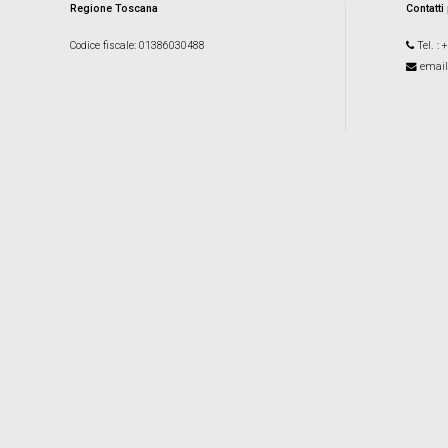
Regione Toscana
Contatti
Codice fiscale
: 01386030488
Tel.
: 
email