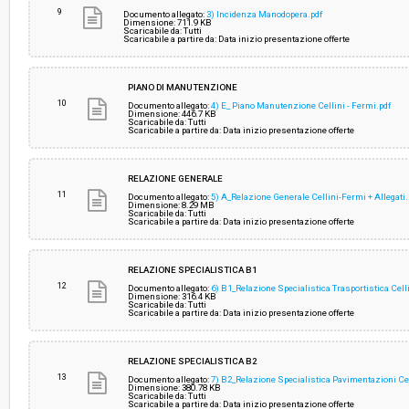
9
Documento allegato:
3) Incidenza Manodopera.pdf
Dimensione: 711.9 KB
Scaricabile da: Tutti
Scaricabile a partire da: Data inizio presentazione offerte
PIANO DI MANUTENZIONE
10
Documento allegato:
4) E_ Piano Manutenzione Cellini - Fermi.pdf
Dimensione: 446.7 KB
Scaricabile da: Tutti
Scaricabile a partire da: Data inizio presentazione offerte
RELAZIONE GENERALE
11
Documento allegato:
5) A_Relazione Generale Cellini-Fermi + Allegati.
Dimensione: 8.29 MB
Scaricabile da: Tutti
Scaricabile a partire da: Data inizio presentazione offerte
RELAZIONE SPECIALISTICA B1
12
Documento allegato:
6) B1_Relazione Specialistica Trasportistica Celli
Dimensione: 316.4 KB
Scaricabile da: Tutti
Scaricabile a partire da: Data inizio presentazione offerte
RELAZIONE SPECIALISTICA B2
13
Documento allegato:
7) B2_Relazione Specialistica Pavimentazioni Cel
Dimensione: 380.78 KB
Scaricabile da: Tutti
Scaricabile a partire da: Data inizio presentazione offerte