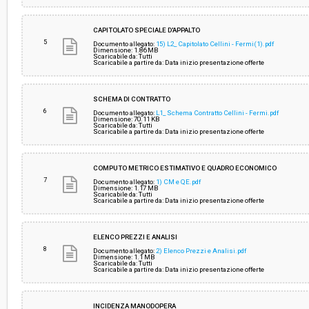
CAPITOLATO SPECIALE D'APPALTO
5
Documento allegato:
15) L2_ Capitolato Cellini - Fermi(1).pdf
Dimensione: 1.86 MB
Scaricabile da: Tutti
Scaricabile a partire da: Data inizio presentazione offerte
SCHEMA DI CONTRATTO
6
Documento allegato:
L1_ Schema Contratto Cellini - Fermi.pdf
Dimensione: 70.11 KB
Scaricabile da: Tutti
Scaricabile a partire da: Data inizio presentazione offerte
COMPUTO METRICO ESTIMATIVO E QUADRO ECONOMICO
7
Documento allegato:
1) CM e QE.pdf
Dimensione: 1.17 MB
Scaricabile da: Tutti
Scaricabile a partire da: Data inizio presentazione offerte
ELENCO PREZZI E ANALISI
8
Documento allegato:
2) Elenco Prezzi e Analisi.pdf
Dimensione: 1.1 MB
Scaricabile da: Tutti
Scaricabile a partire da: Data inizio presentazione offerte
INCIDENZA MANODOPERA