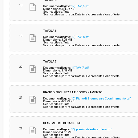
18
Documento allegato:
12) TAV_5.pdf
Dimensione: 381.96 KB
Scaricabile da: Tutti
Scaricabile a partire da: Data inizio presentazione offerte
TAVOLA 6
19
Documento allegato:
13) TAV_6.pdf
Dimensione: 3.98 MB
Scaricabile da: Tutti
Scaricabile a partire da: Data inizio presentazione offerte
TAVOLA 7
20
Documento allegato:
14)TAV_7.pdf
Dimensione: 3.48 MB
Scaricabile da: Tutti
Scaricabile a partire da: Data inizio presentazione offerte
PIANO DI SICUREZZA E COORDINAMENTO
21
Documento allegato:
15) Piano di Sicurezza e Coordinamento.pdf
Dimensione: 472.79 KB
Scaricabile da: Tutti
Scaricabile a partire da: Data inizio presentazione offerte
PLANIMETRIE DI CANTIERE
22
Documento allegato:
16) planimetrie di cantiere.pdf
Dimensione: 4.56 MB
Scaricabile da: Tutti
Scaricabile a partire da: Data inizio presentazione offerte