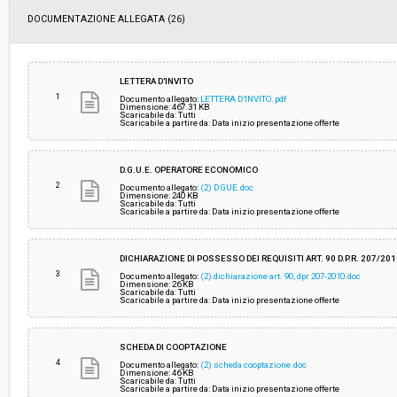
DOCUMENTAZIONE ALLEGATA (26)
Data pubblicazione:
16/04/2019 17:41
Svolgimento:
Gara in busta chiusa
LETTERA D'INVITO
1
Documento allegato:
LETTERA D'INVITO.pdf
Dimensione: 467.31 KB
Scaricabile da: Tutti
Responsabile attuale:
COMUNE DI PISTOIA - INFRASTRUTTURE, PROG
Scaricabile a partire da: Data inizio presentazione offerte
SPECIALI E MOBILITA’
D.G.U.E. OPERATORE ECONOMICO
2
Documento allegato:
(2) DGUE.doc
Dimensione: 240 KB
Scaricabile da: Tutti
Scaricabile a partire da: Data inizio presentazione offerte
DICHIARAZIONE DI POSSESSO DEI REQUISITI ART. 90 D.P.R. 207/20
3
Documento allegato:
(2) dichiarazione art. 90, dpr 207-2010.doc
Dimensione: 26 KB
Scaricabile da: Tutti
Scaricabile a partire da: Data inizio presentazione offerte
SCHEDA DI COOPTAZIONE
4
Documento allegato:
(2) scheda cooptazione.doc
Dimensione: 46 KB
Scaricabile da: Tutti
Scaricabile a partire da: Data inizio presentazione offerte