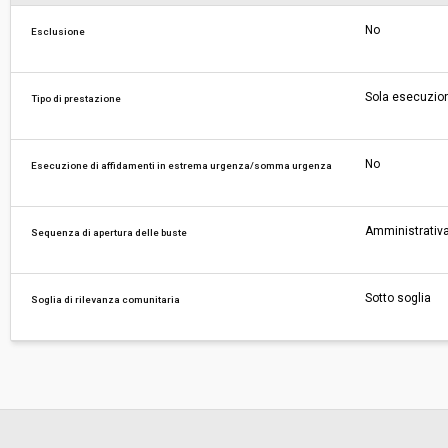
No
Esclusione
Sola esecuzio
Tipo di prestazione
No
Esecuzione di affidamenti in estrema urgenza/somma urgenza
Amministrativa
Sequenza di apertura delle buste
Sotto soglia
Soglia di rilevanza comunitaria