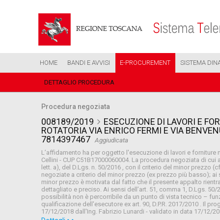
HOME
BANDI E AVVISI
E-PROCUREMENT
SISTEMA DIN
DETTAGLIO PROCEDURA
Procedura negoziata
008189/2019
ESECUZIONE DI LAVORI E FO
ROTATORIA VIA ENRICO FERMI E VIA BENVE
7814397467
Aggiudicata
L’affidamento ha per oggetto l'esecuzione di lavori e forniture 
Cellini - CUP C51B17000060004. La procedura negoziata di cui alla
lett. a), del D.Lgs. n. 50/2016 , con il criterio del minor prezzo
negoziate a criterio del minor prezzo (ex prezzo più basso); ai se
minor prezzo è motivata dal fatto che il presente appalto rientr
dettagliato e preciso. Ai sensi dell’art. 51, comma 1, D.Lgs. 50/2
possibilità non è percorribile da un punto di vista tecnico – f
qualificazione dell'esecutore ex art. 90, D.P.R. 2017/2010 . Il proge
17/12/2018 dall'Ing. Fabrizio Lunardi - validato in data 17/12/201