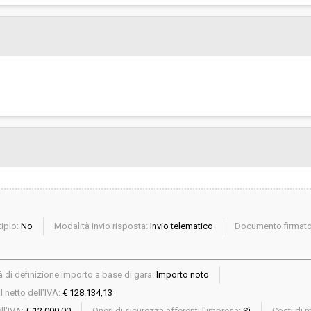
iplo:
No
Modalità invio risposta:
Invio telematico
Documento firmato 
 di definizione importo a base di gara:
Importo noto
 netto dell'IVA:
€ 128.134,13
ll'IVA:
€ 12.000,00
Oneri di sicurezza afferenti l'impresa:
Sì
Costi di 