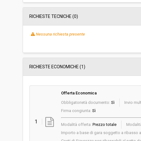
RICHIESTE TECNICHE
(0)
Nessuna richiesta presente
RICHIESTE ECONOMICHE
(1)
Offerta Economica
Obbligatorietà documento:
Sì
Invio mult
Firma congiunta:
Sì
1
Modalità offerta:
Prezzo totale
Modalità
Importo a base di gara soggetto a ribasso al
Costi di Sicurezza non ribassabili al netto de