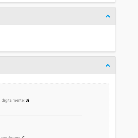
digitalmente:
Sì
manodopera:
Sì