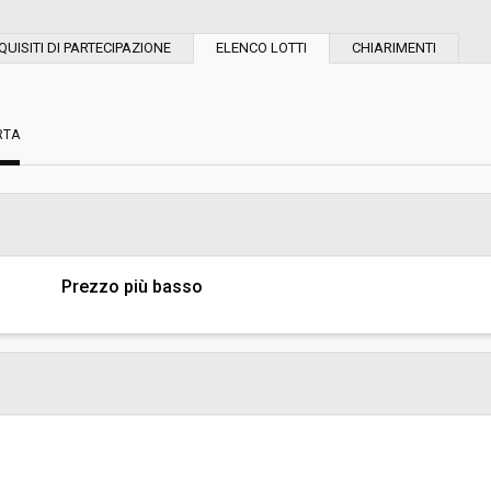
Modalità di esecuzione:
QUISITI DI PARTECIPAZIONE
ELENCO LOTTI
CHIARIMENTI
Modalità di realizzazione:
RTA
Scelta del contraente:
sa
Valore stimato della procedura:
A - INFRASTRUTTURE, PROGETTI
TA’
Prezzo più basso