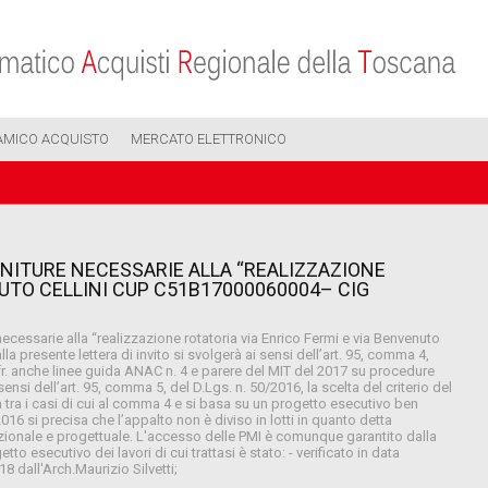
AMICO ACQUISTO
MERCATO ELETTRONICO
RNITURE NECESSARIE ALLA “REALIZZAZIONE
NUTO CELLINI CUP C51B17000060004– CIG
necessarie alla “realizzazione rotatoria via Enrico Fermi e via Benvenuto
 presente lettera di invito si svolgerà ai sensi dell’art. 95, comma 4,
 (cfr. anche linee guida ANAC n. 4 e parere del MIT del 2017 su procedure
nsi dell’art. 95, comma 5, del D.Lgs. n. 50/2016, la scelta del criterio del
a tra i casi di cui al comma 4 e si basa su un progetto esecutivo ben
016 si precisa che l’appalto non è diviso in lotti in quanto detta
unzionale e progettuale. L'accesso delle PMI è comunque garantito dalla
tto esecutivo dei lavori di cui trattasi è stato: - verificato in data
8 dall'Arch.Maurizio Silvetti;