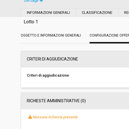
Dettagli
Settore:
Ordinario
INFORMAZIONI GENERALI
CLASSIFICAZIONE
RE
Tipo di contratto:
Lavori
Lotto 1
OGGETTO E INFORMAZIONI GENERALI
Data pubblicazione:
CONFIGURAZIONE OFFE
16/04/2019 17:41
Svolgimento:
Gara in busta chiu
CRITERI DI AGGIUDICAZIONE
Responsabile attuale:
COMUNE DI PISTOI
SPECIALI E MOBILI
Criteri di aggiudicazione
RICHIESTE AMMINISTRATIVE
(0)
Nessuna richiesta presente