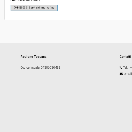
CATEGORIA PRINCIPALE
79342000-3. Servizi di marketing
Responsabile attuale:
COMUNE DI FIRENZE - Direzione Generale
Regione Toscana
Contatti
Codice fiscale
: 01386030488
Tel.
: 
email