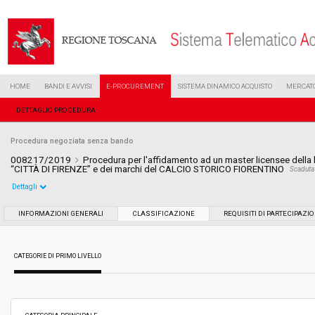
HOME
BANDI E AVVISI
E-PROCUREMENT
SISTEMA DINAMICO ACQUISTO
MERCATO
DETTAGLIO PROCEDURA
Procedura negoziata senza bando
008217/2019
Procedura per l'affidamento ad un master licensee della 
“CITTÀ DI FIRENZE” e dei marchi del CALCIO STORICO FIORENTINO
Scaduta
Dettagli
Settore:
Ordinario
INFORMAZIONI GENERALI
CLASSIFICAZIONE
REQUISITI DI PARTECIPAZI
Tipo di contratto:
Servizi
CATEGORIE DI PRIMO LIVELLO
Data pubblicazione:
16/04/2019 15:24
Svolgimento:
Gara in busta chiusa