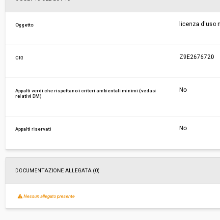
Responsabile attuale:
COMUNE DI FIRENZE - Direzione Generale
licenza d'uso 
Oggetto
Z9E2676720
CIG
No
Appalti verdi che rispettano i criteri ambientali minimi (vedasi
relativi DM)
No
Appalti riservati
DOCUMENTAZIONE ALLEGATA (0)
Nessun allegato presente