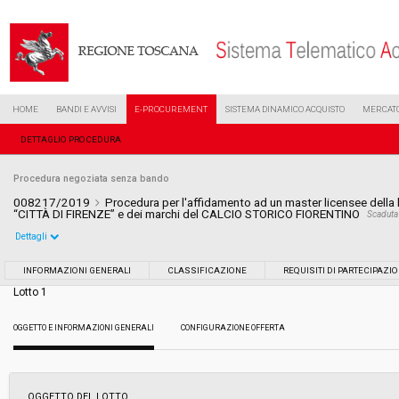
HOME
BANDI E AVVISI
E-PROCUREMENT
SISTEMA DINAMICO ACQUISTO
MERCATO
DETTAGLIO PROCEDURA
Procedura negoziata senza bando
008217/2019
Procedura per l'affidamento ad un master licensee della 
“CITTÀ DI FIRENZE” e dei marchi del CALCIO STORICO FIORENTINO
Scaduta
Dettagli
Settore:
Ordinario
INFORMAZIONI GENERALI
CLASSIFICAZIONE
REQUISITI DI PARTECIPAZI
Lotto 1
Tipo di contratto:
Servizi
OGGETTO E INFORMAZIONI GENERALI
CONFIGURAZIONE OFFERTA
Data pubblicazione:
16/04/2019 15:24
Svolgimento:
Gara in busta chiusa
OGGETTO DEL LOTTO