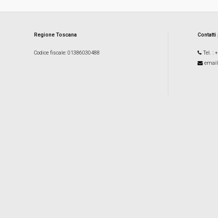
Regione Toscana
Contatti
Codice fiscale
: 01386030488
Tel.
: 
email