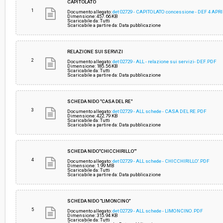
CAPITOLATO
1
Documento allegato:
det 02729 - CAPITOLATO concessione - DEF 4 APR
Dimensione: 457.66 KB
Scaricabile da: Tutti
Responsabile attuale:
COMUNE DI LIVORNO - Ufficio Gare e Contratti
Scaricabile a partire da: Data pubblicazione
RELAZIONE SUI SERVIZI
2
Documento allegato:
det 02729 - ALL - relazione sui servizi- DEF.PDF
Dimensione: 185.56 KB
Scaricabile da: Tutti
Scaricabile a partire da: Data pubblicazione
SCHEDA NIDO "CASA DEL RE"
3
Documento allegato:
det 02729 - ALL schede - CASA DEL RE.PDF
Dimensione: 422.79 KB
Scaricabile da: Tutti
Scaricabile a partire da: Data pubblicazione
SCHEDA NIDO"CHICCHIRILLO'"
4
Documento allegato:
det 02729 - ALL schede - CHICCHIRILLO'.PDF
Dimensione: 1.99 MB
Scaricabile da: Tutti
Scaricabile a partire da: Data pubblicazione
SCHEDA NIDO "LIMONCINO"
5
Documento allegato:
det 02729 - ALL schede - LIMONCINO.PDF
Dimensione: 315.94 KB
Scaricabile da: Tutti