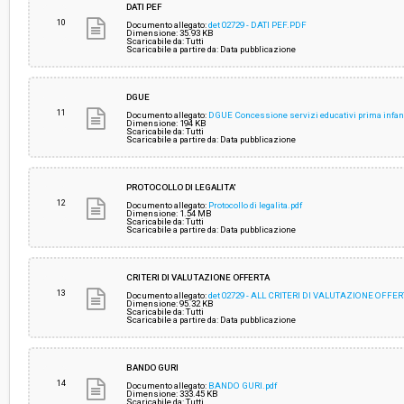
DATI PEF
10
Documento allegato:
det 02729 - DATI PEF.PDF
Dimensione: 35.93 KB
Scaricabile da: Tutti
Scaricabile a partire da: Data pubblicazione
DGUE
11
Documento allegato:
DGUE Concessione servizi educativi prima infan
Dimensione: 194 KB
Scaricabile da: Tutti
Scaricabile a partire da: Data pubblicazione
PROTOCOLLO DI LEGALITA'
12
Documento allegato:
Protocollo di legalita.pdf
Dimensione: 1.54 MB
Scaricabile da: Tutti
Scaricabile a partire da: Data pubblicazione
CRITERI DI VALUTAZIONE OFFERTA
13
Documento allegato:
det 02729 - ALL CRITERI DI VALUTAZIONE OFFER
Dimensione: 95.32 KB
Scaricabile da: Tutti
Scaricabile a partire da: Data pubblicazione
BANDO GURI
14
Documento allegato:
BANDO GURI.pdf
Dimensione: 333.45 KB
Scaricabile da: Tutti