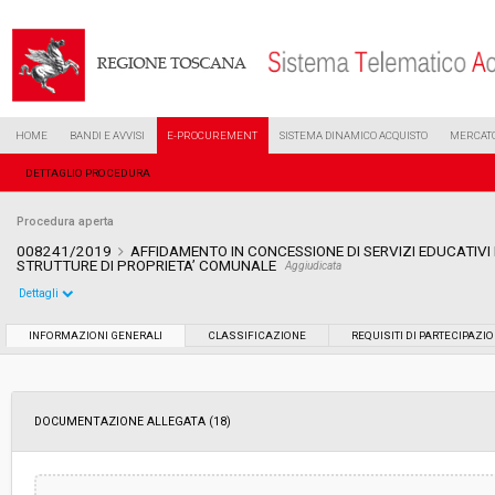
HOME
BANDI E AVVISI
E-PROCUREMENT
SISTEMA DINAMICO ACQUISTO
MERCATO
DETTAGLIO PROCEDURA
Procedura aperta
008241/2019
AFFIDAMENTO IN CONCESSIONE DI SERVIZI EDUCATIVI
STRUTTURE DI PROPRIETA’ COMUNALE
Aggiudicata
Dettagli
Settore:
Ordinario
INFORMAZIONI GENERALI
CLASSIFICAZIONE
REQUISITI DI PARTECIPAZI
Tipo di contratto:
Servizi
DOCUMENTAZIONE ALLEGATA (18)
Data pubblicazione:
23/04/2019 10:02
Svolgimento:
Gara in busta chiusa