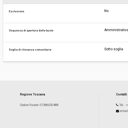
No
Esclusione
Amministrativa
Sequenza di apertura delle buste
Sotto soglia
Soglia di rilevanza comunitaria
Regione Toscana
Contatti
Codice fiscale
: 01386030488
Tel.
: 
email