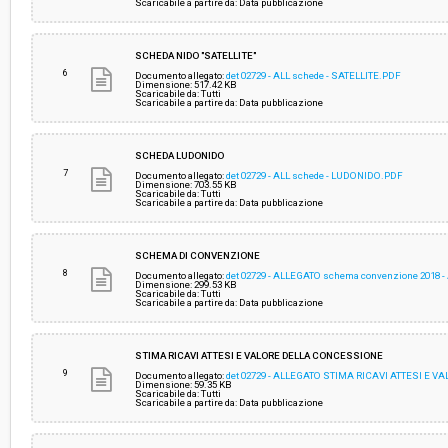
Scaricabile a partire da: Data pubblicazione
SCHEDA NIDO "SATELLITE"
6
Documento allegato:
det 02729 - ALL schede - SATELLITE.PDF
Dimensione: 517.42 KB
Scaricabile da: Tutti
Scaricabile a partire da: Data pubblicazione
SCHEDA LUDONIDO
7
Documento allegato:
det 02729 - ALL schede - LUDONIDO.PDF
Dimensione: 703.55 KB
Scaricabile da: Tutti
Scaricabile a partire da: Data pubblicazione
SCHEMA DI CONVENZIONE
8
Documento allegato:
det 02729 - ALLEGATO schema convenzione 2018 -
Dimensione: 299.53 KB
Scaricabile da: Tutti
Scaricabile a partire da: Data pubblicazione
STIMA RICAVI ATTESI E VALORE DELLA CONCESSIONE
9
Documento allegato:
det 02729 - ALLEGATO STIMA RICAVI ATTESI E 
Dimensione: 59.35 KB
Scaricabile da: Tutti
Scaricabile a partire da: Data pubblicazione