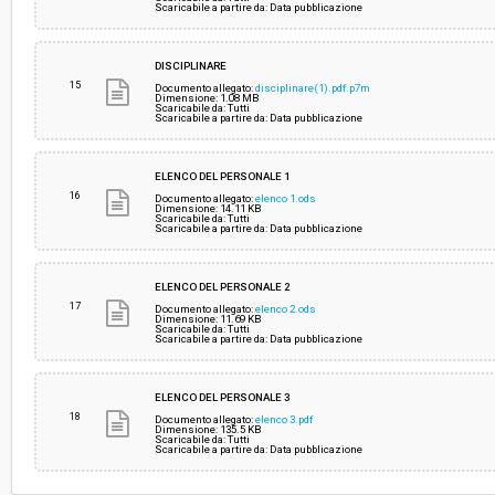
Scaricabile a partire da: Data pubblicazione
DISCIPLINARE
15
Documento allegato:
disciplinare(1).pdf.p7m
Dimensione: 1.08 MB
Scaricabile da: Tutti
Scaricabile a partire da: Data pubblicazione
ELENCO DEL PERSONALE 1
16
Documento allegato:
elenco 1.ods
Dimensione: 14.11 KB
Scaricabile da: Tutti
Scaricabile a partire da: Data pubblicazione
ELENCO DEL PERSONALE 2
17
Documento allegato:
elenco 2.ods
Dimensione: 11.69 KB
Scaricabile da: Tutti
Scaricabile a partire da: Data pubblicazione
ELENCO DEL PERSONALE 3
18
Documento allegato:
elenco 3.pdf
Dimensione: 135.5 KB
Scaricabile da: Tutti
Scaricabile a partire da: Data pubblicazione