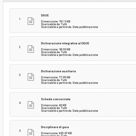
Svolgimento:
Gara in busta chiusa
DGUE
1
Dimensione: 191.5 KB
Scaricabile da: Tutti
Scaricabile a partire da: Data pubblicazione
Responsabile attuale:
PROVINCIA DI PISA - Edilizia e Programmazione
Dichiarazione integrativa al DGUE
2
Dimensione: 18.03 KB
Scaricabile da: Tutti
Scaricabile a partire da: Data pubblicazione
Dichiarazione ausiliaria
3
Dimensione: 77.95 KB
Scaricabile da: Tutti
Scaricabile a partire da: Data pubblicazione
Scheda consorziata
4
Dimensione: 62 KB
Scaricabile da: Tutti
Scaricabile a partire da: Data pubblicazione
Disciplinare di gara
5
Dimensione: 435.67 KB
Scaricabile da: Tutti