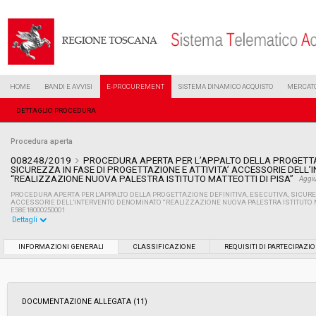
HOME
BANDI E AVVISI
E-PROCUREMENT
SISTEMA DINAMICO ACQUISTO
MERCATO
DETTAGLIO PROCEDURA
Procedura aperta
008248/2019
PROCEDURA APERTA PER L’APPALTO DELLA PROGETTAZ
SICUREZZA IN FASE DI PROGETTAZIONE E ATTIVITA’ ACCESSORIE DEL
“REALIZZAZIONE NUOVA PALESTRA ISTITUTO MATTEOTTI DI PISA”
Aggiu
PROCEDURA APERTA PER L’APPALTO DELLA PROGETTAZIONE DEFINITIVA, ESECUTIVA, SICUREZ
ACCESSORIE DELL’INTERVENTO DENOMINATO “REALIZZAZIONE NUOVA PALESTRA ISTITUTO MAT
E58E18000250001
Dettagli
Settore:
Ordinario
INFORMAZIONI GENERALI
CLASSIFICAZIONE
REQUISITI DI PARTECIPAZI
Tipo di contratto:
Servizi
DOCUMENTAZIONE ALLEGATA (11)
Data pubblicazione:
16/04/2019 16:51