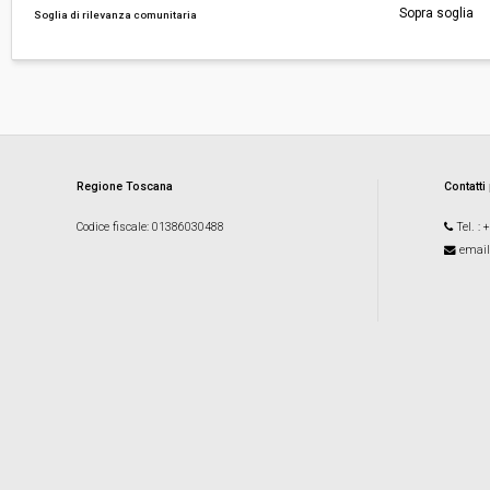
Sopra soglia
Soglia di rilevanza comunitaria
Regione Toscana
Contatti
Codice fiscale
: 01386030488
Tel.
: 
email