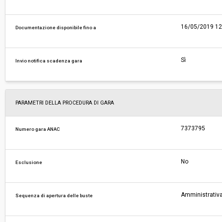
16/05/2019 12
Documentazione disponibile fino a
Sì
Invio notifica scadenza gara
PARAMETRI DELLA PROCEDURA DI GARA
7373795
Numero gara ANAC
No
Esclusione
Amministrativa
Sequenza di apertura delle buste