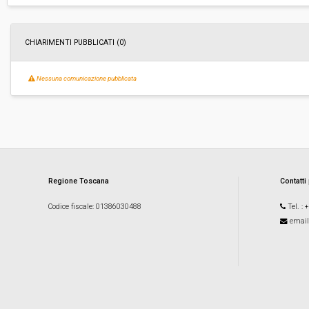
Responsabile attuale:
COMUNE DI CASCINA - MACROSTRUTTURA 2 
DEL TERRITORIO (LAVORI PUBBLICI)
CHIARIMENTI PUBBLICATI (0)
Nessuna comunicazione pubblicata
Regione Toscana
Contatti
Codice fiscale
: 01386030488
Tel.
: 
email