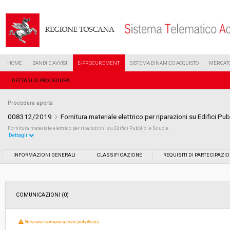
HOME
BANDI E AVVISI
E-PROCUREMENT
SISTEMA DINAMICO ACQUISTO
MERCATO
DETTAGLIO PROCEDURA
Procedura aperta
008312/2019
Fornitura materiale elettrico per riparazioni su Edifici Pu
Fornitura materiale elettrico per riparazioni su Edifici Pubblici e Scuole
Dettagli
Settore:
Ordinario
INFORMAZIONI GENERALI
CLASSIFICAZIONE
REQUISITI DI PARTECIPAZI
Tipo di contratto:
Forniture
COMUNICAZIONI (0)
Data pubblicazione:
17/04/2019 10:35
Nessuna comunicazione pubblicata
Svolgimento:
Gara in busta chiusa