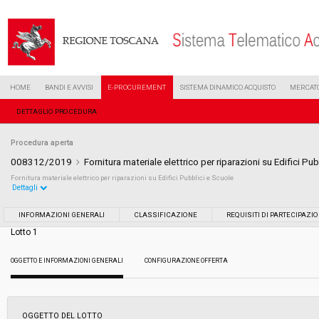
HOME
BANDI E AVVISI
E-PROCUREMENT
SISTEMA DINAMICO ACQUISTO
MERCATO
DETTAGLIO PROCEDURA
Procedura aperta
008312/2019
Fornitura materiale elettrico per riparazioni su Edifici Pu
Fornitura materiale elettrico per riparazioni su Edifici Pubblici e Scuole
Dettagli
Settore:
Ordinario
INFORMAZIONI GENERALI
CLASSIFICAZIONE
REQUISITI DI PARTECIPAZI
Lotto 1
Tipo di contratto:
Forniture
OGGETTO E INFORMAZIONI GENERALI
CONFIGURAZIONE OFFERTA
Data pubblicazione:
17/04/2019 10:35
Svolgimento:
Gara in busta chiusa
OGGETTO DEL LOTTO