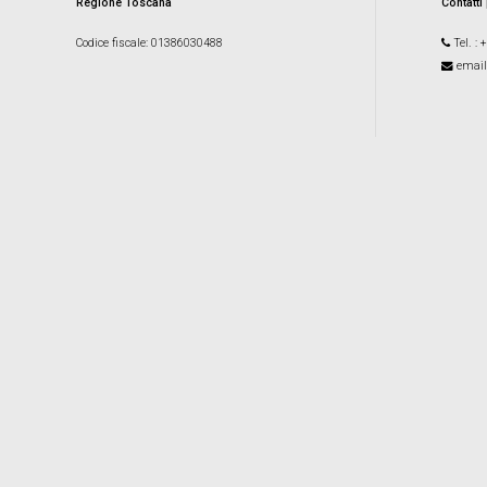
Regione Toscana
Contatti
Codice fiscale
: 01386030488
Tel.
: 
email