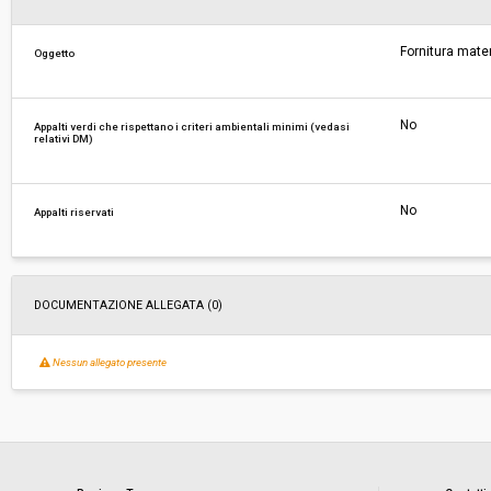
Responsabile attuale:
COMUNE DI CASCINA - MACROSTRUTTURA 2 
Fornitura materi
Oggetto
DEL TERRITORIO (LAVORI PUBBLICI)
No
Appalti verdi che rispettano i criteri ambientali minimi (vedasi
relativi DM)
No
Appalti riservati
DOCUMENTAZIONE ALLEGATA (0)
Nessun allegato presente