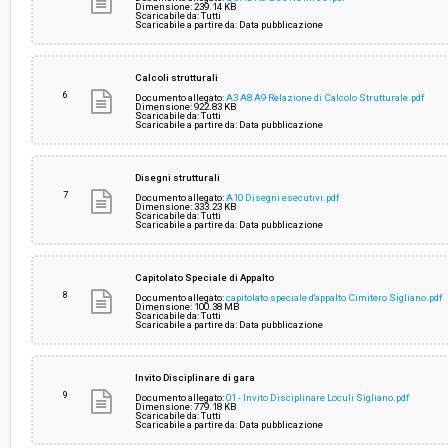
Dimensione: 239.14 KB
Scaricabile da: Tutti
Scaricabile a partire da: Data pubblicazione
Calcoli strutturali
6
Documento allegato:
A3 A8 A9 Relazione di Calcolo Strutturale.pdf
Dimensione: 922.83 KB
Scaricabile da: Tutti
Scaricabile a partire da: Data pubblicazione
Disegni strutturali
7
Documento allegato:
A10 Disegni esecutivi.pdf
Dimensione: 333.23 KB
Scaricabile da: Tutti
Scaricabile a partire da: Data pubblicazione
Capitolato Speciale di Appalto
8
Documento allegato:
capitolato speciale d'appalto Cimitero Sigliano.pdf
Dimensione: 100.38 MB
Scaricabile da: Tutti
Scaricabile a partire da: Data pubblicazione
Invito Disciplinare di gara
9
Documento allegato:
01 - Invito Disciplinare Loculi Sigliano.pdf
Dimensione: 779.18 KB
Scaricabile da: Tutti
Scaricabile a partire da: Data pubblicazione