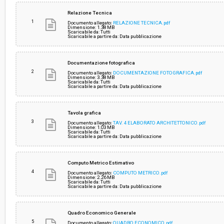
Svolgimento:
Gara in busta chiusa
Relazione Tecnica
1
Documento allegato:
RELAZIONE TECNICA.pdf
Dimensione: 1.38 MB
Scaricabile da: Tutti
Responsabile attuale:
COMUNE DI PIEVE SANTO STEFANO - UFFICIO 
Scaricabile a partire da: Data pubblicazione
URBANISTICA
Documentazione fotografica
2
Documento allegato:
DOCUMENTAZIONE FOTOGRAFICA.pdf
Dimensione: 3.38 MB
Scaricabile da: Tutti
Scaricabile a partire da: Data pubblicazione
Tavola grafica
3
Documento allegato:
TAV. 4 ELABORATO ARCHITETTONICO.pdf
Dimensione: 1.03 MB
Scaricabile da: Tutti
Scaricabile a partire da: Data pubblicazione
Computo Metrico Estimativo
4
Documento allegato:
COMPUTO METRICO.pdf
Dimensione: 2.26 MB
Scaricabile da: Tutti
Scaricabile a partire da: Data pubblicazione
Quadro Economico Generale
5
Documento allegato:
QUADRO ECONOMICO.pdf