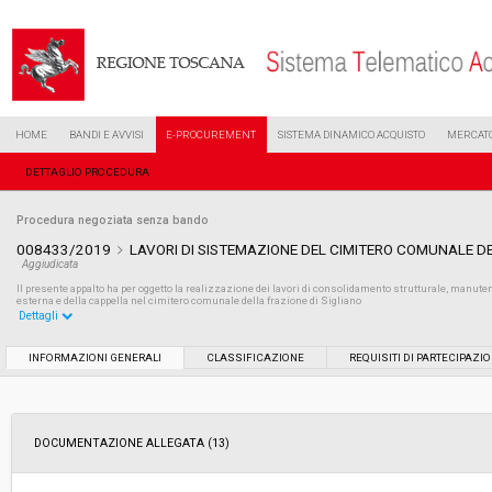
HOME
BANDI E AVVISI
E-PROCUREMENT
SISTEMA DINAMICO ACQUISTO
MERCATO
DETTAGLIO PROCEDURA
Procedura negoziata senza bando
008433/2019
LAVORI DI SISTEMAZIONE DEL CIMITERO COMUNALE DE
Aggiudicata
Il presente appalto ha per oggetto la realizzazione dei lavori di consolidamento strutturale, manu
esterna e della cappella nel cimitero comunale della frazione di Sigliano
Dettagli
Settore:
Ordinario
INFORMAZIONI GENERALI
CLASSIFICAZIONE
REQUISITI DI PARTECIPAZI
Tipo di contratto:
Lavori
DOCUMENTAZIONE ALLEGATA (13)
Data pubblicazione:
24/04/2019 15:31