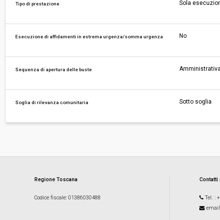
Sola esecuzio
Tipo di prestazione
No
Esecuzione di affidamenti in estrema urgenza/somma urgenza
Amministrativa
Sequenza di apertura delle buste
Sotto soglia
Soglia di rilevanza comunitaria
Regione Toscana
Contatti
Codice fiscale
: 01386030488
Tel.
: 
email