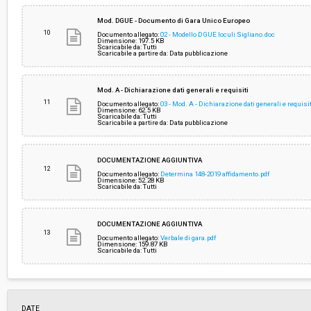
Mod. DGUE - Documento di Gara Unico Europeo
10
Documento allegato:
02 - Modello DGUE loculi Sigliano.doc
Dimensione: 197.5 KB
Scaricabile da: Tutti
Scaricabile a partire da: Data pubblicazione
Mod. A - Dichiarazione dati generali e requisiti
11
Documento allegato:
03 - Mod. A - Dichiarazione dati generali e requisi
Dimensione: 62.5 KB
Scaricabile da: Tutti
Scaricabile a partire da: Data pubblicazione
DOCUMENTAZIONE AGGIUNTIVA
12
Documento allegato:
Determina 148-2019 affidamento.pdf
Dimensione: 52.28 KB
Scaricabile da: Tutti
DOCUMENTAZIONE AGGIUNTIVA
13
Documento allegato:
Verbale di gara.pdf
Dimensione: 159.87 KB
Scaricabile da: Tutti
DATE