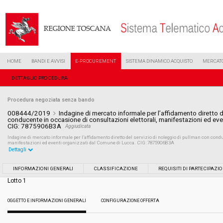
HOME
BANDI E AVVISI
E-PROCUREMENT
SISTEMA DINAMICO ACQUISTO
MERCATO
DETTAGLIO PROCEDURA
Procedura negoziata senza bando
008444/2019
Indagine di mercato informale per l’affidamento diretto d
conducente in occasione di consultazioni elettorali, manifestazioni ed ev
CIG: 7875906B3A
Aggiudicata
Indagine di mercato informale per l’affidamento diretto del servizio di noleggio di pullman con condu
manifestazioni ed eventi organizzati dal Comune di Lucca. CIG: 7875906B3A
Dettagli
Settore:
Ordinario
INFORMAZIONI GENERALI
CLASSIFICAZIONE
REQUISITI DI PARTECIPAZI
Lotto 1
Tipo di contratto:
Servizi
OGGETTO E INFORMAZIONI GENERALI
CONFIGURAZIONE OFFERTA
Data pubblicazione:
18/04/2019 10:49