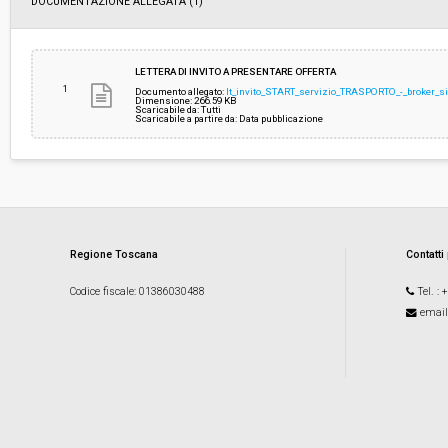
DOCUMENTAZIONE ALLEGATA (1)
LETTERA DI INVITO A PRESENTARE OFFERTA
1
Documento allegato:
lt_invito_START_servizio_TRASPORTO_-_broker_si
Dimensione: 266.59 KB
Scaricabile da: Tutti
Scaricabile a partire da: Data pubblicazione
Regione Toscana
Contatti
Codice fiscale
: 01386030488
Tel.
: 
email