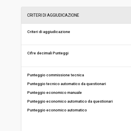
Svolgimento:
Gara in busta chiu
CRITERI DI AGGIUDICAZIONE
Responsabile attuale:
COMUNE DI LUCCA 
COMMITTENZA, P
CONTRATTI
Criteri di aggiudicazione
Cifre decimali Punteggi
Punteggio commissione tecnica
Punteggio tecnico automatico da questionari
Punteggio economico manuale
Punteggio economico automatico da questionari
Punteggio economico automatico