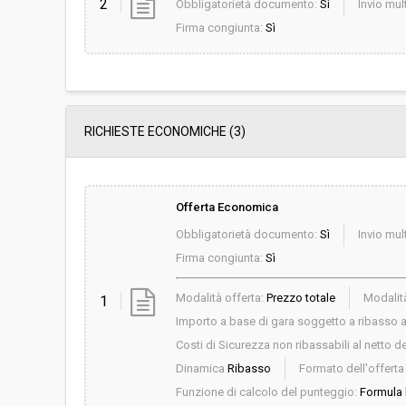
2
Obbligatorietà documento:
Sì
Invio mult
Firma congiunta:
Sì
RICHIESTE ECONOMICHE
(3)
Offerta Economica
Obbligatorietà documento:
Sì
Invio mult
Firma congiunta:
Sì
Modalità offerta:
Prezzo totale
Modalità
1
Importo a base di gara soggetto a ribasso al
Costi di Sicurezza non ribassabili al netto de
Dinamica
Ribasso
Formato dell'offert
Funzione di calcolo del punteggio:
Formula b