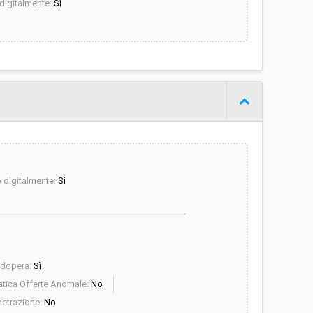
igitalmente:
Sì
digitalmente:
Sì
odopera:
Sì
tica Offerte Anomale:
No
etrazione:
No