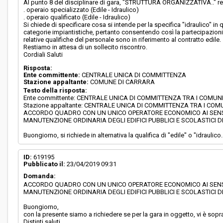
Al punto 8 del disciplinare di gara, "STRUTTURA ORGANIZZATIVA.." rel
. operaio specializzato (Edile - Idraulico)
. operaio qualificato (Edile - Idraulico)
Si chiede di specificare cosa si intende per la specifica "idraulico" in
categorie impiantistiche, pertanto consentendo così la partecipazioni 
relative qualifiche del personale sono in riferimento al contratto edile.
Restiamo in attesa di un sollecito riscontro.
Cordiali Saluti
Risposta:
Ente committente:
CENTRALE UNICA DI COMMITTENZA
Stazione appaltante:
COMUNE DI CARRARA
Testo della risposta:
Ente committente: CENTRALE UNICA DI COMMITTENZA TRA I COMU
Stazione appaltante: CENTRALE UNICA DI COMMITTENZA TRA I CO
ACCORDO QUADRO CON UN UNICO OPERATORE ECONOMICO AI SENSI DE
MANUTENZIONE ORDINARIA DEGLI EDIFICI PUBBLICI E SCOLASTICI
Buongiorno, si richiede in alternativa la qualifica di "edile" o "idraulico.
ID:
619195
Pubblicato il:
23/04/2019 09:31
Domanda:
ACCORDO QUADRO CON UN UNICO OPERATORE ECONOMICO AI SENSI DE
MANUTENZIONE ORDINARIA DEGLI EDIFICI PUBBLICI E SCOLASTICI
Buongiorno,
con la presente siamo a richiedere se per la gara in oggetto, vi è sop
Distinti saluti