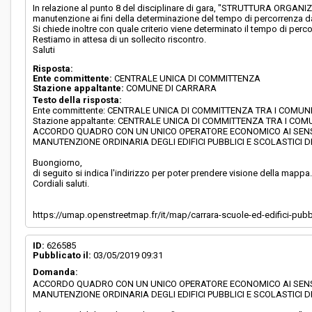
In relazione al punto 8 del disciplinare di gara, "STRUTTURA ORGANIZZATI
manutenzione ai fini della determinazione del tempo di percorrenza da
Si chiede inoltre con quale criterio viene determinato il tempo di perco
Restiamo in attesa di un sollecito riscontro.
Saluti
Risposta:
Ente committente:
CENTRALE UNICA DI COMMITTENZA
Stazione appaltante:
COMUNE DI CARRARA
Testo della risposta:
Ente committente: CENTRALE UNICA DI COMMITTENZA TRA I COMU
Stazione appaltante: CENTRALE UNICA DI COMMITTENZA TRA I CO
ACCORDO QUADRO CON UN UNICO OPERATORE ECONOMICO AI SENSI DE
MANUTENZIONE ORDINARIA DEGLI EDIFICI PUBBLICI E SCOLASTICI
Buongiorno,
di seguito si indica l'indirizzo per poter prendere visione della mappa
Cordiali saluti.
https://umap.openstreetmap.fr/it/map/carrara-scuole-ed-edifici-pub
ID:
626585
Pubblicato il:
03/05/2019 09:31
Domanda:
ACCORDO QUADRO CON UN UNICO OPERATORE ECONOMICO AI SENSI DE
MANUTENZIONE ORDINARIA DEGLI EDIFICI PUBBLICI E SCOLASTICI