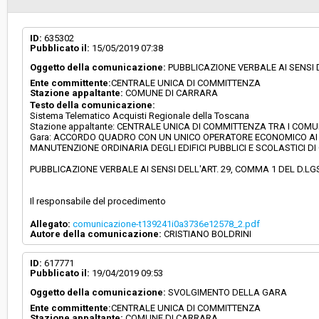
Svolgimento:
Gara in busta chiusa
ID:
635302
Pubblicato il:
15/05/2019 07:38
Oggetto della comunicazione:
PUBBLICAZIONE VERBALE AI SENSI D
Responsabile attuale:
CENTRALE UNICA DI COMMITTENZA TRA I COM
Ente committente:
CENTRALE UNICA DI COMMITTENZA
CARRARA, AULLA E MONTIGNOSO
Stazione appaltante:
COMUNE DI CARRARA
Testo della comunicazione:
Sistema Telematico Acquisti Regionale della Toscana
Stazione appaltante: CENTRALE UNICA DI COMMITTENZA TRA I CO
Gara: ACCORDO QUADRO CON UN UNICO OPERATORE ECONOMICO AI SENS
MANUTENZIONE ORDINARIA DEGLI EDIFICI PUBBLICI E SCOLASTICI 
PUBBLICAZIONE VERBALE AI SENSI DELL'ART. 29, COMMA 1 DEL D.LG
Il responsabile del procedimento
Allegato:
comunicazione-t139241i0a3736e12578_2.pdf
Autore della comunicazione:
CRISTIANO BOLDRINI
ID:
617771
Pubblicato il:
19/04/2019 09:53
Oggetto della comunicazione:
SVOLGIMENTO DELLA GARA
Ente committente:
CENTRALE UNICA DI COMMITTENZA
Stazione appaltante:
COMUNE DI CARRARA