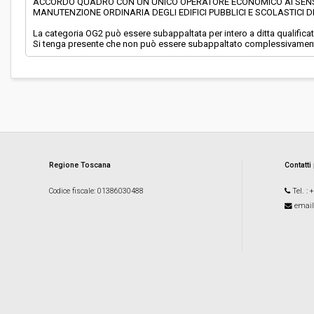
ACCORDO QUADRO CON UN UNICO OPERATORE ECONOMICO AI SENSI DE
MANUTENZIONE ORDINARIA DEGLI EDIFICI PUBBLICI E SCOLASTICI
La categoria OG2 può essere subappaltata per intero a ditta qualificat
Si tenga presente che non può essere subappaltato complessivamente 
Regione Toscana
Contatti
Codice fiscale
: 01386030488
Tel.
: 
email