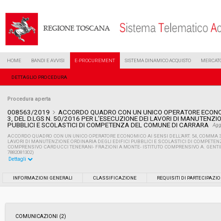
HOME
BANDI E AVVISI
E-PROCUREMENT
SISTEMA DINAMICO ACQUISTO
MERCATO
DETTAGLIO PROCEDURA
Procedura aperta
008563/2019
ACCORDO QUADRO CON UN UNICO OPERATORE ECONOMI
3, DEL D.LGS N. 50/2016 PER L’ESECUZIONE DEI LAVORI DI MANUTENZIO
PUBBLICI E SCOLASTICI DI COMPETENZA DEL COMUNE DI CARRARA
Agg
ACCORDO QUADRO CON UN UNICO OPERATORE ECONOMICO AI SENSI DELL’ART. 54, COMMA 3, D
LAVORI DI MANUTENZIONE ORDINARIA DEGLI EDIFICI PUBBLICI E SCOLASTICI DI COMPETEN
COMPRENSIVO CARDUCCI TENERANI- FRAZIONI A MONTE- ISTITUTO COMPRENSIVO A. GENTILI 
7882081302)
Dettagli
Settore:
Ordinario
INFORMAZIONI GENERALI
CLASSIFICAZIONE
REQUISITI DI PARTECIPAZI
Tipo di contratto:
Lavori
COMUNICAZIONI (2)
Data pubblicazione:
18/04/2019 15:26