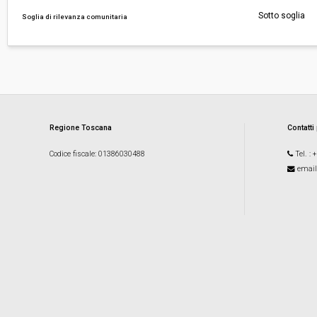
Sotto soglia
Soglia di rilevanza comunitaria
Regione Toscana
Contatti
Codice fiscale
: 01386030488
Tel.
: 
email