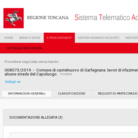
HOME
BANDI E AVVISI
E-PROCUREMENT
SISTEMA DINAMICO ACQUISTO
MERCATO
DETTAGLIO PROCEDURA
Procedura negoziata senza bando
008573/2019
Comune di castelnuovo di Garfagnana: lavori di rifazim
alcune strade del Capoluogo.
In esame
Dettagli
Settore:
Ordinario
INFORMAZIONI GENERALI
CLASSIFICAZIONE
REQUISITI DI PARTECIPAZI
Tipo di contratto:
Lavori
DOCUMENTAZIONE ALLEGATA (3)
Data pubblicazione:
18/04/2019 16:14
Svolgimento:
Gara in busta chiusa