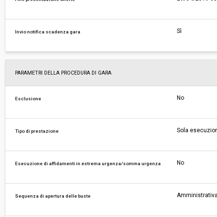
Sì
Invio notifica scadenza gara
PARAMETRI DELLA PROCEDURA DI GARA
No
Esclusione
Sola esecuzio
Tipo di prestazione
No
Esecuzione di affidamenti in estrema urgenza/somma urgenza
Amministrativa
Sequenza di apertura delle buste