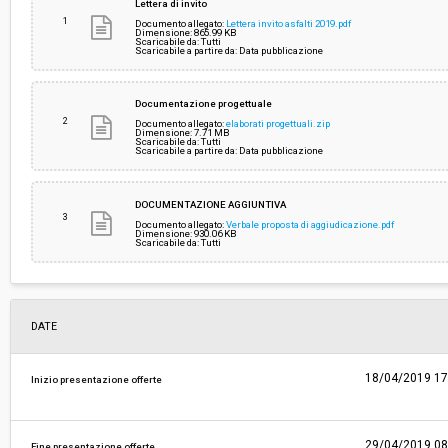
Lettera di invito
1
Documento allegato:
Lettera invito asfalti 2019.pdf
Dimensione: 865.99 KB
Scaricabile da: Tutti
Responsabile attuale:
COMUNE DI CASTELNUOVO DI GARFAGNANA -
Scaricabile a partire da: Data pubblicazione
MANUTENZIONI
Documentazione progettuale
2
Documento allegato:
elaborati progettuali.zip
Dimensione: 7.71 MB
Scaricabile da: Tutti
Scaricabile a partire da: Data pubblicazione
DOCUMENTAZIONE AGGIUNTIVA
3
Documento allegato:
Verbale proposta di aggiudicazione.pdf
Dimensione: 930.06 KB
Scaricabile da: Tutti
DATE
18/04/2019 17
Inizio presentazione offerte
29/04/2019 08
Fine presentazione offerte