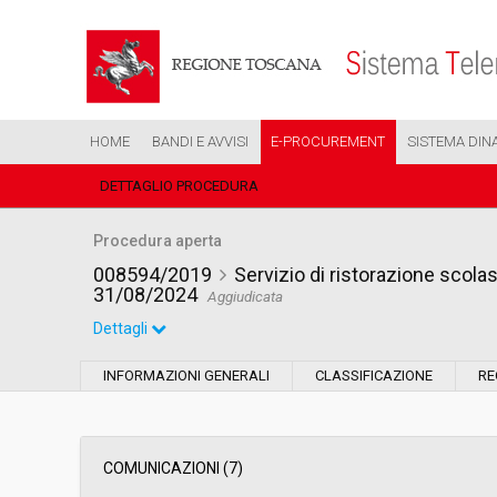
HOME
BANDI E AVVISI
E-PROCUREMENT
SISTEMA DIN
DETTAGLIO PROCEDURA
Procedura aperta
008594/2019
Servizio di ristorazione scola
31/08/2024
Aggiudicata
Dettagli
Settore:
Ordinario
INFORMAZIONI GENERALI
CLASSIFICAZIONE
RE
Tipo di contratto:
Servizi
Data pubblicazione:
30/04/2019 10:47
COMUNICAZIONI (7)