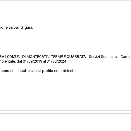
sa
Valore stimato della procedura:
DI COMMITTENZA TRA I COMUNI DI
ME E QUARRATA - Comune di
ne verbali di gara.
 I COMUNI DI MONTECATINI TERME E QUARRATA - Servizi Scolastici - Comun
ambientale, dal 01/09/2019 al 31/08/2024
a sono stati pubblicati sul profilo committente.