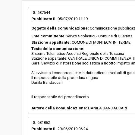
Svolgimento:
Gara in busta chiu
ID:
687644
Pubblicato il:
05/07/2019 11:19
Responsabile attuale:
CENTRALE UNICA 
MONTECATINI TER
Oggetto della comunicazione:
Comunicazione pubblicazio
Quarrata
Ente committente:
Servizi Scolastici - Comune di Quarrata
Stazione appaltante:
COMUNE DI MONTECATINI TERME
Testo della comunicazione:
Sistema Telematico Acquisti Regionale della Toscana
Stazione appaltante: CENTRALE UNICA DI COMMITTENZA TRA
Gara: Servizio di ristorazione scolastica a ridotto impatto 
Si avvisano i concorrenti che in data odierna i verbali di gar
Il responsabile della procedura di gara
Danila Bandaccari
Il responsabile del procedimento
Autore della comunicazione:
DANILA BANDACCARI
ID:
681862
Pubblicato il:
29/06/2019 06:24