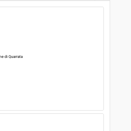
€ 5.587.190,25
e di Quarrata