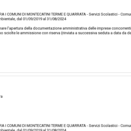
 I COMUNI DI MONTECATINI TERME E QUARRATA - Servizi Scolastici - Comun
ambientale, dal 01/09/2019 al 31/08/2024
are l'apertura della documentazione amministrativa delle imprese concorrenti. P
o sciolte le ammissione con riserva (rinviata a successiva seduta a data da def
ra
 I COMUNI DI MONTECATINI TERME E QUARRATA - Servizi Scolastici - Comun
ambientale, dal 01/09/2019 al 31/08/2024