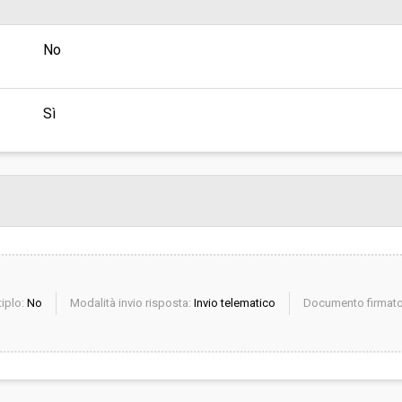
sa
Valore stimato della procedura:
No
INA - MACROSTRUTTURA 2
ITORIO (LAVORI PUBBLICI)
Sì
iplo:
No
Modalità invio risposta:
Invio telematico
Documento firmato 