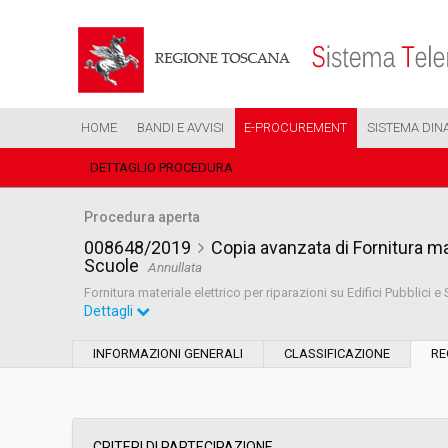
HOME
BANDI E AVVISI
E-PROCUREMENT
SISTEMA DIN
DETTAGLIO PROCEDURA
Procedura aperta
008648/2019
Copia avanzata di Fornitura mat
Scuole
Annullata
Fornitura materiale elettrico per riparazioni su Edifici Pubblici e
Dettagli
Settore:
Ordinario
INFORMAZIONI GENERALI
CLASSIFICAZIONE
RE
Tipo di contratto:
Forniture
Data pubblicazione:
19/04/2019 11:01
CRITERI DI PARTECIPAZIONE