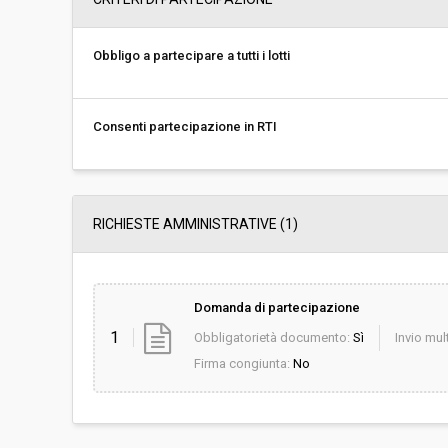
Svolgimento:
Gara in busta chiu
Obbligo a partecipare a tutti i lotti
Responsabile attuale:
COMUNE DI CASC
GOVERNO DEL TERR
Consenti partecipazione in RTI
RICHIESTE AMMINISTRATIVE
(1)
Domanda di partecipazione
1
Obbligatorietà documento:
Sì
Invio mult
Firma congiunta:
No