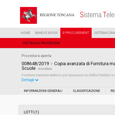
HOME
BANDI E AVVISI
E-PROCUREMENT
SISTEMA DIN
DETTAGLIO PROCEDURA
Procedura aperta
008648/2019
Copia avanzata di Fornitura mat
Scuole
Annullata
Fornitura materiale elettrico per riparazioni su Edifici Pubblici e
Dettagli
Settore:
Ordinario
INFORMAZIONI GENERALI
CLASSIFICAZIONE
RE
Tipo di contratto:
Forniture
Data pubblicazione:
19/04/2019 11:01
LOTTI (1)