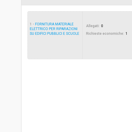
Svolgimento:
Gara in busta chiu
1 -
FORNITURA MATERIALE
Allegati:
0
Responsabile attuale:
COMUNE DI CASC
ELETTRICO PER RIPARAZIONI
GOVERNO DEL TERR
SU EDIFICI PUBBLICI E SCUOLE
Richieste economiche:
1