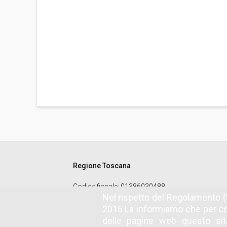
Regione Toscana
Codice fiscale
: 01386030488
Nel rispetto del Regolamento (
2016 La informiamo che per co
delle pagine web questo sito