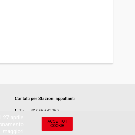
Contatti per Stazioni appaltanti
Tel.
: +39 055 642259
 27 aprile
email
:
start.sa@pamercato.it
ACCETTO I
zionamento
COOKIE
r maggiori