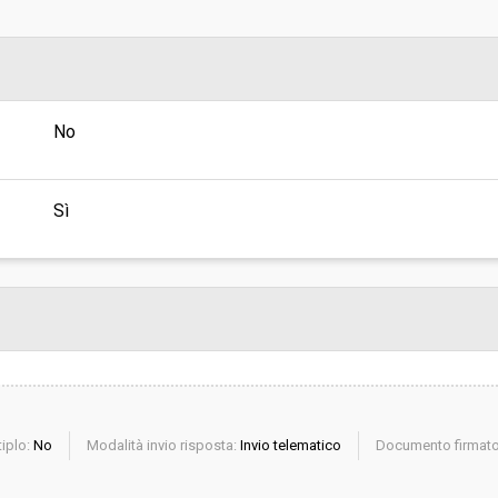
Scelta del contraente:
sa
Valore stimato della procedura:
No
CIO - Settore Gestione del
Sì
iplo:
No
Modalità invio risposta:
Invio telematico
Documento firmato 