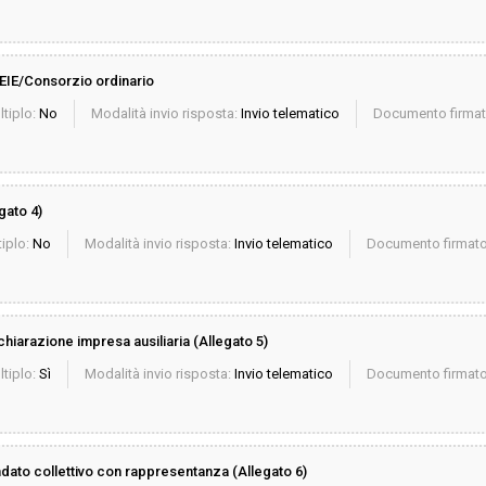
GEIE/Consorzio ordinario
ltiplo:
No
Modalità invio risposta:
Invio telematico
Documento firmato
gato 4)
iplo:
No
Modalità invio risposta:
Invio telematico
Documento firmato 
iarazione impresa ausiliaria (Allegato 5)
ltiplo:
Sì
Modalità invio risposta:
Invio telematico
Documento firmato 
ndato collettivo con rappresentanza (Allegato 6)