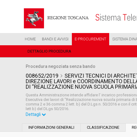
HOME
BANDI E AVVISI
E-PROCUREMENT
SISTEMA DIN
DETTAGLIO PROCEDURA
Procedura negoziata senza bando
008652/2019
SERVIZI TECNICI DI ARCHIT
DIREZIONE LAVORI e COORDINAMENTO DELLA 
DI “REALIZZAZIONE NUOVA SCUOLA PRIMARIA
Questa Amministrazione intende affidare l’ incarico profession
Esecutiva dei lavori di "Realizzazione nuova scuola primaria di
comma 2 e 36 comma 2 lett. b) del D.Lgs n. 50/2016 e con il crit
lett b) del DLgs 50/2016.
Dettagli
Settore:
Ordinario
INFORMAZIONI GENERALI
CLASSIFICAZIONE
RE
Tipo di contratto:
Servizi