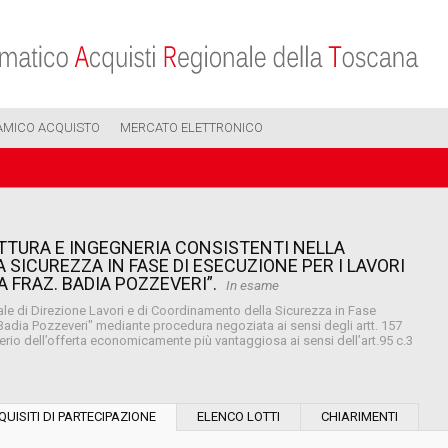
AMICO ACQUISTO
MERCATO ELETTRONICO
ETTURA E INGEGNERIA CONSISTENTI NELLA
SICUREZZA IN FASE DI ESECUZIONE PER I LAVORI
 FRAZ. BADIA POZZEVERI”.
In esame
ale di Direzione Lavori e di Coordinamento della Sicurezza in Fase
 Badia Pozzeveri" mediante procedura negoziata ai sensi degli artt. 157
erio dell’offerta economicamente più vantaggiosa ai sensi dell’art.95 c.3
Modalità di esecuzione:
QUISITI DI PARTECIPAZIONE
ELENCO LOTTI
CHIARIMENTI
Modalità di realizzazione: