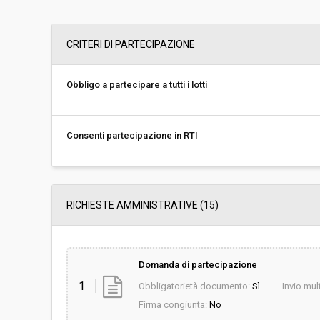
Data pubblicazione:
19/04/2019 13:56
CRITERI DI PARTECIPAZIONE
Svolgimento:
Gara in busta chiu
Obbligo a partecipare a tutti i lotti
Responsabile attuale:
COMUNE DI ALTOPAS
Territorio
Consenti partecipazione in RTI
RICHIESTE AMMINISTRATIVE
(15)
Domanda di partecipazione
1
Obbligatorietà documento:
Sì
Invio mult
Firma congiunta:
No