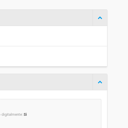
Procedura negoziata senza previa pubblicazione
€ 89.947,02
digitalmente:
Sì