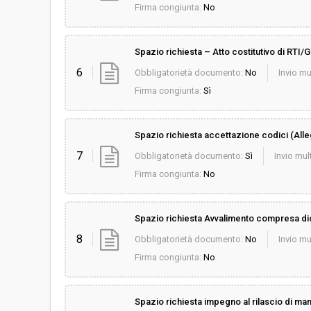
Firma congiunta:
No
Spazio richiesta – Atto costitutivo di RTI/
6
Obbligatorietà documento:
No
Invio mu
Firma congiunta:
Sì
Spazio richiesta accettazione codici (Alle
7
Obbligatorietà documento:
Sì
Invio mult
Firma congiunta:
No
Spazio richiesta Avvalimento compresa dich
8
Obbligatorietà documento:
No
Invio mu
Firma congiunta:
No
Spazio richiesta impegno al rilascio di ma