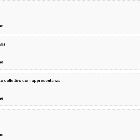
ne
ria
ne
ato collettivo con rappresentanza
ne
ne