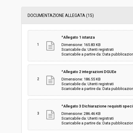
Data pubblicazione:
19/04/2019 13:56
DOCUMENTAZIONE ALLEGATA (15)
Svolgimento:
Gara in busta chiu
^Allegato 1 istanza
1
Dimensione: 165.83 KB
Responsabile attuale:
COMUNE DI ALTOPAS
Scaricabile da: Utenti registrati
Territorio
Scaricabile a partire da: Data pubblicazio
^Allegato 2 integrazioni DGUEe
2
Dimensione: 186.55 KB
Scaricabile da: Utenti registrati
Scaricabile a partire da: Data pubblicazio
^Allegato 3 Dichiarazione requisiti speci
3
Dimensione: 286.46 KB
Scaricabile da: Utenti registrati
Scaricabile a partire da: Data pubblicazio