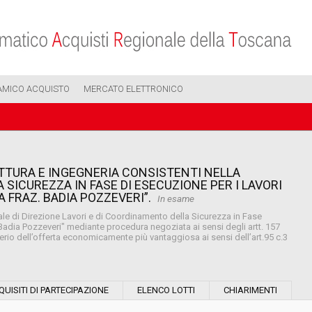
AMICO ACQUISTO
MERCATO ELETTRONICO
ETTURA E INGEGNERIA CONSISTENTI NELLA
SICUREZZA IN FASE DI ESECUZIONE PER I LAVORI
 FRAZ. BADIA POZZEVERI”.
In esame
ale di Direzione Lavori e di Coordinamento della Sicurezza in Fase
 Badia Pozzeveri" mediante procedura negoziata ai sensi degli artt. 157
erio dell’offerta economicamente più vantaggiosa ai sensi dell’art.95 c.3
Modalità di esecuzione:
QUISITI DI PARTECIPAZIONE
ELENCO LOTTI
CHIARIMENTI
Modalità di realizzazione: