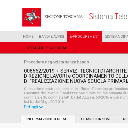
HOME
BANDI E AVVISI
E-PROCUREMENT
SISTEMA DIN
DETTAGLIO PROCEDURA
Procedura negoziata senza bando
008652/2019
SERVIZI TECNICI DI ARCHIT
DIREZIONE LAVORI e COORDINAMENTO DELLA 
DI “REALIZZAZIONE NUOVA SCUOLA PRIMARIA
Questa Amministrazione intende affidare l’ incarico profession
Esecutiva dei lavori di "Realizzazione nuova scuola primaria di
comma 2 e 36 comma 2 lett. b) del D.Lgs n. 50/2016 e con il crit
lett b) del DLgs 50/2016.
Dettagli
Settore:
Ordinario
INFORMAZIONI GENERALI
CLASSIFICAZIONE
RE
Tipo di contratto:
Servizi