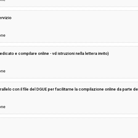
ervizio
one
dicato e compilare online - vd istruzioni nella lettera invito)
one
allelo con il file del DGUE per facilitarne la compilazione online da parte del
one