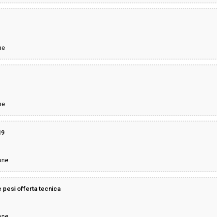
ne
ne
19
one
e pesi offerta tecnica
one