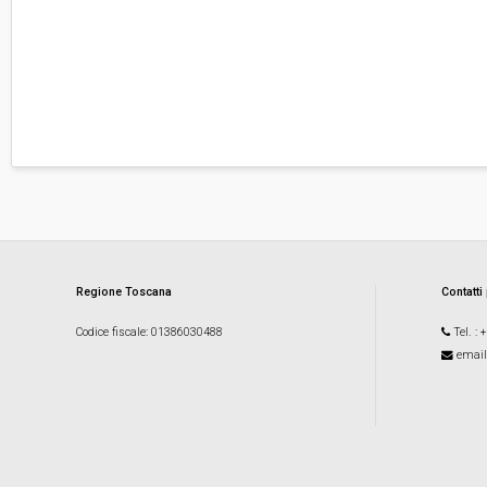
Regione Toscana
Contatti
Codice fiscale
: 01386030488
Tel.
: 
email