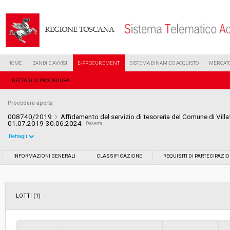
HOME
BANDI E AVVISI
E-PROCUREMENT
SISTEMA DINAMICO ACQUISTO
MERCATO
DETTAGLIO PROCEDURA
Procedura aperta
008740/2019
Affidamento del servizio di tesoreria del Comune di Vill
01.07.2019-30.06.2024
Deserta
Dettagli
Settore:
Ordinario
INFORMAZIONI GENERALI
CLASSIFICAZIONE
REQUISITI DI PARTECIPAZI
Tipo di contratto:
Servizi
LOTTI (1)
Data pubblicazione:
19/04/2019 17:13
Svolgimento:
Gara in busta chiusa