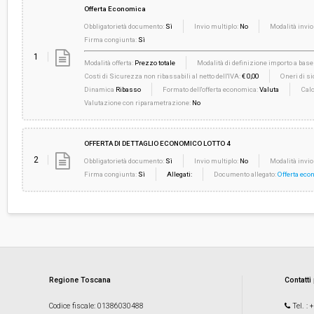
Offerta Economica
Obbligatorietà documento:
Sì
Invio multiplo:
No
Modalità invio
Firma congiunta:
Sì
1
Modalità offerta:
Prezzo totale
Modalità di definizione importo a base 
Costi di Sicurezza non ribassabili al netto dell'IVA:
€ 0,00
Oneri di si
Dinamica
Ribasso
Formato dell'offerta economica:
Valuta
Calc
Valutazione con riparametrazione:
No
OFFERTA DI DETTAGLIO ECONOMICO LOTTO 4
2
Obbligatorietà documento:
Sì
Invio multiplo:
No
Modalità invio
Firma congiunta:
Sì
Allegati:
Documento allegato:
Offerta eco
Regione Toscana
Contatti
Codice fiscale
: 01386030488
Tel.
: 