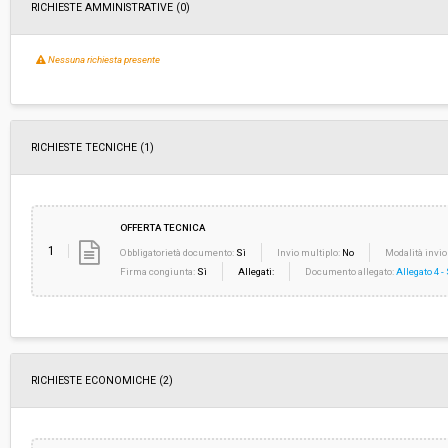
RICHIESTE AMMINISTRATIVE
(0)
Nessuna richiesta presente
RICHIESTE TECNICHE
(1)
OFFERTA TECNICA
1
Obbligatorietà documento:
Sì
Invio multiplo:
No
Modalità invio
Firma congiunta:
Sì
Allegati:
Documento allegato:
Allegato 4 -
RICHIESTE ECONOMICHE
(2)