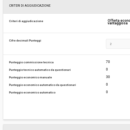
Svolgimento:
Gara in busta chiusa
CRITERI DI AGGIUDICAZIONE
Responsabile attuale:
CENTRALE UNICA DI COMMITTENZA COMUNI
Offerta eco
Criteri di aggiudicazione
vantaggiosa
DEL CASENTINO - CENTRALE UNICA DI COMM
Cifre decimali Punteggi
70
Punteggio commissione tecnica
0
Punteggio tecnico automatico da questionari
30
Punteggio economico manuale
0
Punteggio economico automatico da questionari
0
Punteggio economico automatico