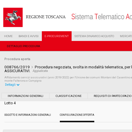
HOME
BANDI E AVVISI
E-PROCUREMENT
SISTEMA DINAMICO ACQUISTO
MERCATO
DETTAGLIO PROCEDURA
Procedura aperta
008766/2019
Procedura negoziata, svolta in modalità telematica, pe
ASSICURATIVI.
Aggiudicata
Affidamento servizi assicurativi (anni 2019/2022) per l'Unione dei comuni Montani del Casentino e
monte Falterona e Campigna
Dettagli
Settore:
Ordinario
INFORMAZIONI GENERALI
CLASSIFICAZIONE
REQUISITI DI PARTECIPAZI
Lotto 4
Tipo di contratto:
Servizi
OGGETTO E INFORMAZIONI GENERALI
CONFIGURAZIONE OFFERTA
Data pubblicazione:
23/04/2019 17:19