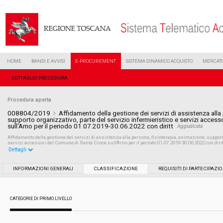
HOME
BANDI E AVVISI
E-PROCUREMENT
SISTEMA DINAMICO ACQUISTO
MERCATO
DETTAGLIO PROCEDURA
Procedura aperta
008804/2019
Affidamento della gestione dei servizi di assistenza alla
supporto organizzativo, parte del servizio infermieristico e servizi acces
sull'Arno per il periodo 01.07.2019-30.06.2022 con diritt
Aggiudicata
Affidamento della gestione dei servizi di assistenza alla persona, fisioterapia, animazione, support
servizi accessori del Comune di Santa Croce sull'Arno per il periodo 01.07.2019-30.06.2022 con diritt
Dettagli
Settore:
Ordinario
INFORMAZIONI GENERALI
CLASSIFICAZIONE
REQUISITI DI PARTECIPAZI
Tipo di contratto:
Servizi
CATEGORIE DI PRIMO LIVELLO
Data pubblicazione:
23/04/2019 18:03