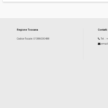
Regione Toscana
Contatti
Codice fiscale
: 01386030488
Tel.
: 
email