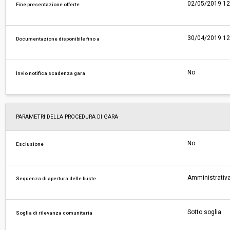
02/05/2019 12
Fine presentazione offerte
30/04/2019 12
Documentazione disponibile fino a
No
Invio notifica scadenza gara
PARAMETRI DELLA PROCEDURA DI GARA
No
Esclusione
Amministrativa
Sequenza di apertura delle buste
Sotto soglia
Soglia di rilevanza comunitaria