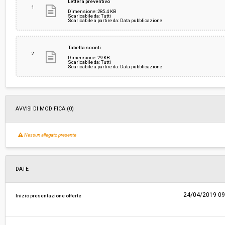
Lettera preventivo
1
Dimensione: 285.4 KB
Scaricabile da: Tutti
Scaricabile a partire da: Data pubblicazione
Responsabile attuale:
COMUNE DI CASCINA - MACROSTRUTTURA 2 
DEL TERRITORIO (LAVORI PUBBLICI)
Tabella sconti
2
Dimensione: 29 KB
Scaricabile da: Tutti
Scaricabile a partire da: Data pubblicazione
AVVISI DI MODIFICA (0)
Nessun allegato presente
DATE
24/04/2019 09
Inizio presentazione offerte