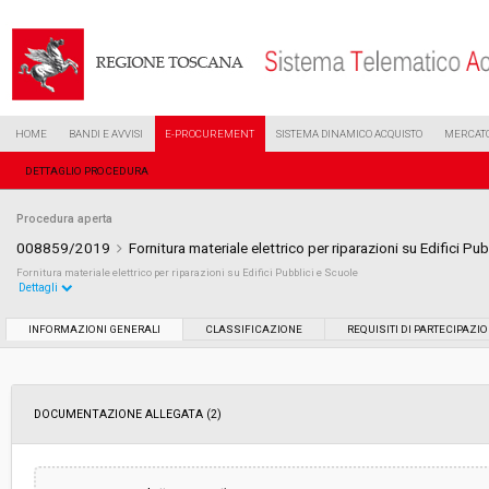
HOME
BANDI E AVVISI
E-PROCUREMENT
SISTEMA DINAMICO ACQUISTO
MERCATO
DETTAGLIO PROCEDURA
Procedura aperta
008859/2019
Fornitura materiale elettrico per riparazioni su Edifici Pu
Fornitura materiale elettrico per riparazioni su Edifici Pubblici e Scuole
Dettagli
Settore:
Ordinario
INFORMAZIONI GENERALI
CLASSIFICAZIONE
REQUISITI DI PARTECIPAZI
Tipo di contratto:
Forniture
DOCUMENTAZIONE ALLEGATA (2)
Data pubblicazione:
24/04/2019 08:20
Svolgimento:
Gara in busta chiusa